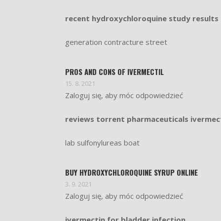
recent hydroxychloroquine study results
generation contracture street
PROS AND CONS OF IVERMECTIL
15. 8. 2021
Zaloguj się, aby móc odpowiedzieć
reviews torrent pharmaceuticals ivermect
lab sulfonylureas boat
BUY HYDROXYCHLOROQUINE SYRUP ONLINE
3. 9. 2021
Zaloguj się, aby móc odpowiedzieć
ivermectin for bladder infection