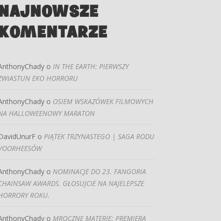
NAJNOWSZE
KOMENTARZE
AnthonyChady
o
IN THE EARTH: PIERWSZY
ZWIASTUN EKO HORRORU
AnthonyChady
o
OSIEM WSKAZÓWEK FILMOWYCH
NA HALLOWEENOWY MARATON
DavidUnurF
o
PIĄTEK TRZYNASTEGO | SAGA RODU
VOORHEESÓW
AnthonyChady
o
NOMINACJE DO 23. FANGORIA
CHAINSAW AWARDS. GŁOSUJCIE NA NAJELEPSZE
HORRORY ROKU.
AnthonyChady
o
MROCZNE MATERIE: PREMIERA