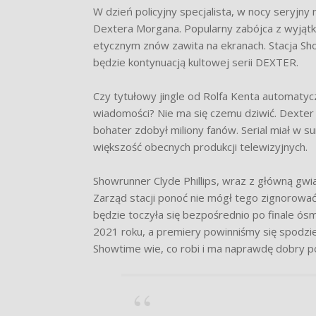
W dzień policyjny specjalista, w nocy seryjny 
Dextera Morgana. Popularny zabójca z wyj
etycznym znów zawita na ekranach. Stacja Sh
będzie kontynuacją kultowej serii DEXTER.
Czy tytułowy jingle od Rolfa Kenta automatycz
wiadomości? Nie ma się czemu dziwić. Dexte
bohater zdobył miliony fanów. Serial miał w 
większość obecnych produkcji telewizyjnych.
Showrunner Clyde Phillips, wraz z główną gwi
Zarząd stacji ponoć nie mógł tego zignorować i
będzie toczyła się bezpośrednio po finale ós
2021 roku, a premiery powinniśmy się spodzi
Showtime wie, co robi i ma naprawdę dobry 