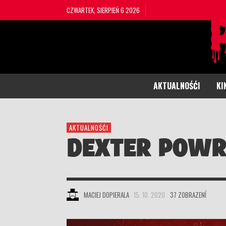
CZWARTEK, SIERPIEŃ 6 2026
AKTUALNOŚĆI
KI
AKTUALNOŚĆI
DEXTER POWR
MACIEJ DOPIERALA
15. 10. 2020
37 ZOBRAZENÍ