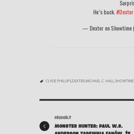
Surpri
He’s back.
#Dexter
— Dexter on Showtime
CLYDE PHILLIPS
DEXTER
MICHAEL C. HALL
SHOWTIME
PŘEDEŠLÝ
MONSTER HUNTER: PAUL W.S.
ANDERSON ZAPEWNIA FANÓW, ŻE