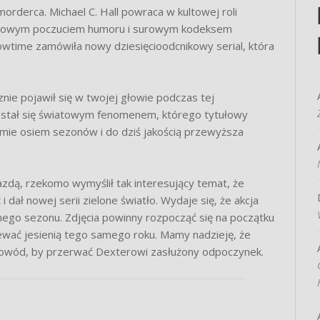
morderca. Michael C. Hall powraca w kultowej roli
ątkowym poczuciem humoru i surowym kodeksem
owtime zamówiła nowy dziesięcioodcnikowy serial, która
nie pojawił się w twojej głowie podczas tej
r stał się światowym fenomenem, którego tytułowy
sumie osiem sezonów i do dziś jakością przewyższa
azdą, rzekomo wymyślił tak interesujący temat, że
 dał nowej serii zielone światło. Wydaje się, że akcja
mego sezonu. Zdjęcia powinny rozpocząć się na początku
ewać jesienią tego samego roku. Mamy nadzieję, że
powód, by przerwać Dexterowi zasłużony odpoczynek.