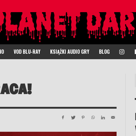
I
NO
VOD BLU-RAY
KSIĄŻKI AUDIO GRY
BLOG
N
S
T
A
ACA!
G
R
A
M