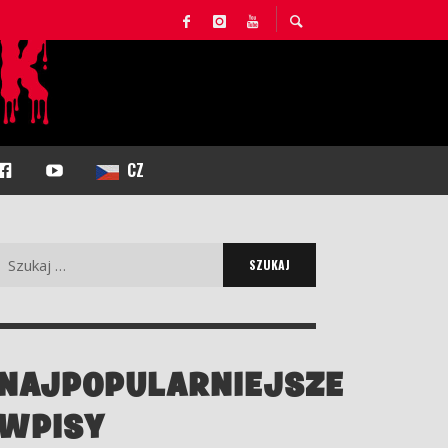
F
Y
CZ
A
O
C
U
E
T
Search
B
U
for:
O
B
O
E
K
NAJPOPULARNIEJSZE
WPISY