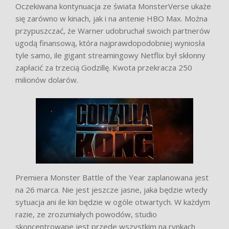
Oczekiwana kontynuacja ze świata MonsterVerse ukaże
się zarówno w kinach, jak i na antenie HBO Max. Można
przypuszczać, że Warner udobruchał swoich partnerów
ugodą finansową, która najprawdopodobniej wyniosła
tyle samo, ile gigant streamingowy Netflix był skłonny
zapłacić za trzecią Godzillę. Kwota przekracza 250
milionów dolarów.
Premiera Monster Battle of the Year zaplanowana jest
na 26 marca. Nie jest jeszcze jasne, jaka będzie wtedy
sytuacja ani ile kin będzie w ogóle otwartych. W każdym
razie, ze zrozumiałych powodów, studio
skoncentrowane jest przede wszystkim na rynkach