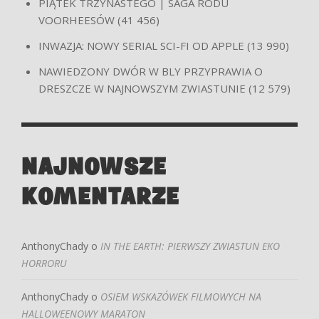
PIĄTEK TRZYNASTEGO | SAGA RODU
VOORHEESÓW
(41 456)
INWAZJA: NOWY SERIAL SCI-FI OD APPLE
(13 990)
NAWIEDZONY DWÓR W BLY PRZYPRAWIA O
DRESZCZE W NAJNOWSZYM ZWIASTUNIE
(12 579)
NAJNOWSZE
KOMENTARZE
AnthonyChady
o
IN THE EARTH: PIERWSZY ZWIASTUN EKO
HORRORU
AnthonyChady
o
OSIEM WSKAZÓWEK FILMOWYCH NA
HALLOWEENOWY MARATON