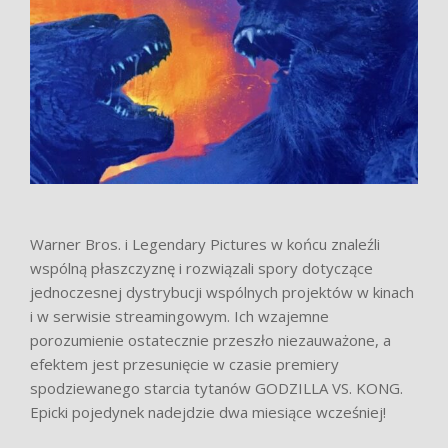
Warner Bros. i Legendary Pictures w końcu znaleźli
wspólną płaszczyznę i rozwiązali spory dotyczące
jednoczesnej dystrybucji wspólnych projektów w kinach
i w serwisie streamingowym. Ich wzajemne
porozumienie ostatecznie przeszło niezauważone, a
efektem jest przesunięcie w czasie premiery
spodziewanego starcia tytanów GODZILLA VS. KONG.
Epicki pojedynek nadejdzie dwa miesiące wcześniej!