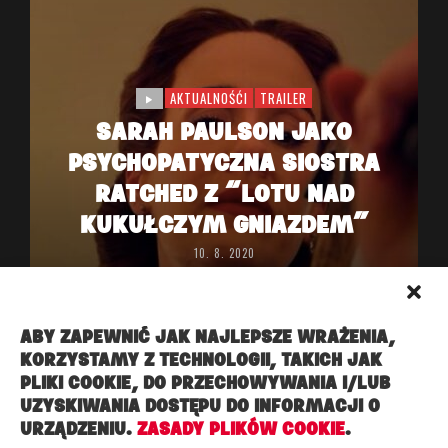
AKTUALNOŚĆI
TRAILER
SARAH PAULSON JAKO
PSYCHOPATYCZNA SIOSTRA
RATCHED Z “LOTU NAD
KUKUŁCZYM GNIAZDEM”
10. 8. 2020
ABY ZAPEWNIĆ JAK NAJLEPSZE WRAŻENIA,
KORZYSTAMY Z TECHNOLOGII, TAKICH JAK
PLIKI COOKIE, DO PRZECHOWYWANIA I/LUB
UZYSKIWANIA DOSTĘPU DO INFORMACJI O
URZĄDZENIU.
ZASADY PLIKÓW COOKIE
.
Copyright ©, Práva vyhrazena. Made under ☁︎ ☁︎ ☁︎ in