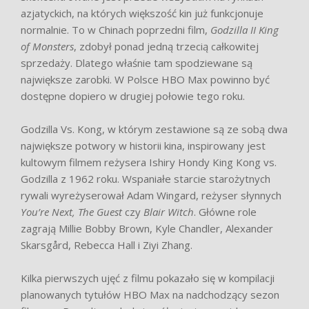
azjatyckich, na których większość kin już funkcjonuje
normalnie. To w Chinach poprzedni film,
Godzilla II King
of Monsters
, zdobył ponad jedną trzecią całkowitej
sprzedaży. Dlatego właśnie tam spodziewane są
największe zarobki. W Polsce HBO Max powinno być
dostępne dopiero w drugiej połowie tego roku.
Godzilla Vs. Kong, w którym zestawione są ze sobą dwa
największe potwory w historii kina, inspirowany jest
kultowym filmem reżysera Ishiry Hondy King Kong vs.
Godzilla z 1962 roku. Wspaniałe starcie starożytnych
rywali wyreżyserował Adam Wingard, reżyser słynnych
You’re Next, The Guest
czy
Blair Witch
. Główne role
zagrają Millie Bobby Brown, Kyle Chandler, Alexander
Skarsgård, Rebecca Hall i Ziyi Zhang.
Kilka pierwszych ujęć z filmu pokazało się w kompilacji
planowanych tytułów HBO Max na nadchodzący sezon