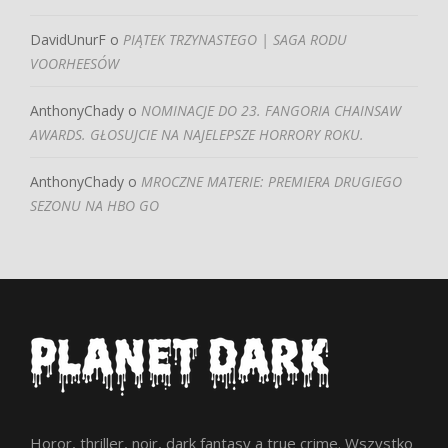
DavidUnurF
o
PIĄTEK TRZYNASTEGO | SAGA RODU
VOORHEESÓW
AnthonyChady
o
NOMINACJE DO 23. FANGORIA CHAINSAW
AWARDS. GŁOSUJCIE NA NAJELEPSZE HORRORY ROKU.
AnthonyChady
o
MROCZNE MATERIE: PREMIERA DRUGIEGO
SEZONU NA HBO GO
Horor, thriller, noir, dark fantasy a true crime. Wszystko