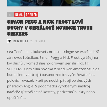
NEWS
TRAILER
SIMON PEGG A NICK FROST LOVÍ
DUCHY V SERIÁLOVÉ NOVINCE TRUTH
SEEKERS
REDAKCE PD
26. 9. 2020
Ostřílené duo z kultovní Cornetto trilogie se vrací s další
žánrovou libůstkou. Simon Pegg a Nick Frost vyrážejí na
lov duchů v komediálně hororovém seriálu TRUTH
SEEKERS. Osmidílná novinka z produkce Amazon Studios
bude sledovat trojici paranormálních vyšetřovatelů na
poloviční úvazek, kteří po nocích pátrají po děsivých
přízracích Anglie. S podomácku vyrobenými nástroji
navštěvují strašidelné kostely, podzemní bunkry nebo
opuštěné …