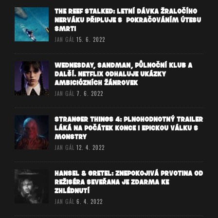
THE REEF STALKED: LETNÍ DÁVKA ŽRALOČÍHO
NERVÁKU PŘIPLUJE S POKRAČOVÁNÍM ÚTESU
SMRTI
JAN GÁL
15. 6. 2022
WEDNESDAY, SANDMAN, PŮLNOČNÍ KLUB A
DALŠÍ. NETFLIX ODHALUJE UKÁZKY
AMBICIÓZNÍCH ŽÁNROVEK
JAN GÁL
7. 6. 2022
STRANGER THINGS 4: PLNOHODNOTNÝ TRAILER
LÁKÁ NA POČÁTEK KONCE I EPICKOU VÁLKU S
MONSTRY
JAN GÁL
12. 4. 2022
HANSEL & GRETEL: ZNEPOKOJIVÁ PRVOTINA OD
REŽISÉRA SEVEŘANA JE ZDARMA KE
ZHLÉDNUTÍ
JAN GÁL
6. 4. 2022