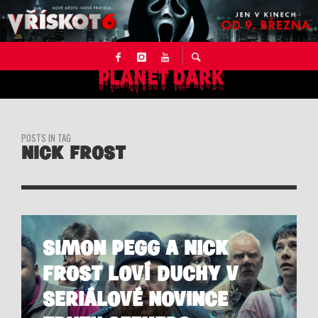
POSTS IN TAG
NICK FROST
SIMON PEGG A NICK
FROST LOVÍ DUCHY V
SERIÁLOVÉ NOVINCE