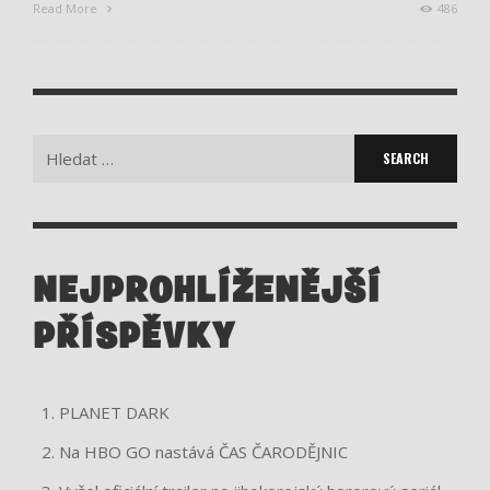
Read More
486
Search
for:
NEJPROHLÍŽENĚJŠÍ
PŘÍSPĚVKY
PLANET DARK
Na HBO GO nastává ČAS ČARODĚJNIC