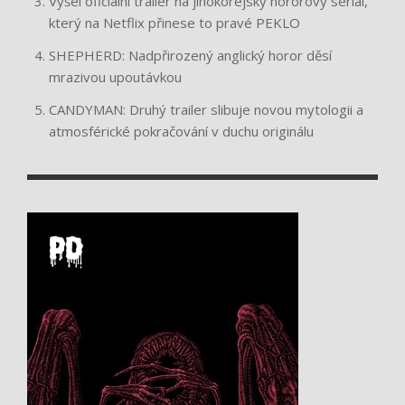
Vyšel oficiální trailer na jihokorejský hororový seriál,
který na Netflix přinese to pravé PEKLO
SHEPHERD: Nadpřirozený anglický horor děsí
mrazivou upoutávkou
CANDYMAN: Druhý trailer slibuje novou mytologii a
atmosférické pokračování v duchu originálu