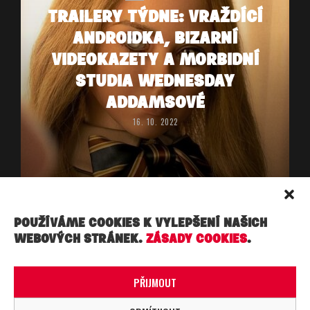
TRAILERY TÝDNE: VRAŽDÍCÍ
ANDROIDKA, BIZARNÍ
VIDEOKAZETY A MORBIDNÍ
STUDIA WEDNESDAY
ADDAMSOVÉ
16. 10. 2022
POUŽÍVÁME COOKIES K VYLEPŠENÍ NAŠICH
WEBOVÝCH STRÁNEK.
ZÁSADY COOKIES
.
Copyright ©, Práva vyhrazena. Made under ☁︎ ☁︎ ☁︎ in
PRAHA.
PŘIJMOUT