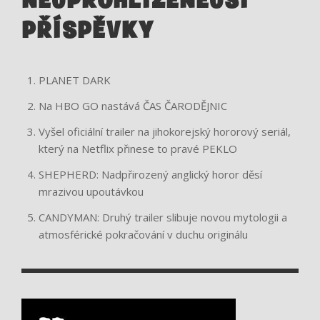
NEJPROHLÍŽENĚJŠÍ
PŘÍSPĚVKY
PLANET DARK
Na HBO GO nastává ČAS ČARODĚJNIC
Vyšel oficiální trailer na jihokorejský hororový seriál,
který na Netflix přinese to pravé PEKLO
SHEPHERD: Nadpřirozený anglický horor děsí
mrazivou upoutávkou
CANDYMAN: Druhý trailer slibuje novou mytologii a
atmosférické pokračování v duchu originálu