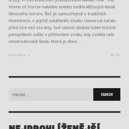
Home of Horror nabídne kolekci sedmi klíčových klasik
filmového hororu. Řeč je samozřejmě o tradičních
monstrech, s jejichž natáčením studio Universal začalo
před více než sto lety. Své slavné období tohle hrůzné
panoptikum zažilo s příchodem zvuku, kdy vznikla celá
universalovská škola, která je dnes …
Read More
551
Search
for: