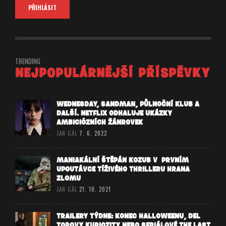
TRENDING
NEJPOPULÁRNĚJŠÍ PŘÍSPĚVKY
WEDNESDAY, SANDMAN, PŮLNOČNÍ KLUB A
DALŠÍ. NETFLIX ODHALUJE UKÁZKY
AMBICIÓZNÍCH ŽÁNROVEK
JAN GÁL
7. 6. 2022
MANIAKÁLNÍ ŠTĚPÁN KOZUB V PRVNÍM
UPOUTÁVCE TÍŽIVÉHO THRILLERU HRANA
ZLOMU
JAN GÁL
21. 10. 2021
TRAILERY TÝDNE: KONEC HALLOWEENU, DEL
TOROVY KURIOZITY NEBO SERIÁLOVÉ THE LAST