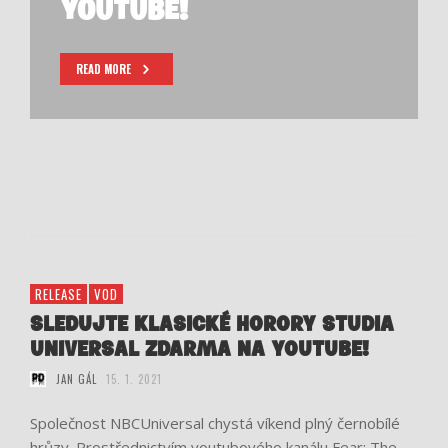
YOUTUBE!
READ MORE
RELEASE
VOD
SLEDUJTE KLASICKÉ HORORY STUDIA
UNIVERSAL ZDARMA NA YOUTUBE!
JAN GÁL
15. 1. 2021
Společnost NBCUniversal chystá víkend plný černobílé
hrůzy. Prostřednictvím youtubového kanálu Fear: The