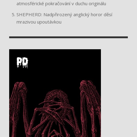
atmosférické pokračování v duchu originálu
SHEPHERD: Nadpřirozený anglický horor děsí
mrazivou upoutávkou