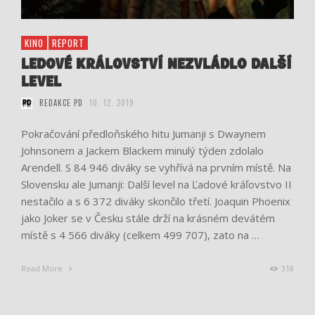
KINO
REPORT
LEDOVÉ KRÁLOVSTVÍ NEZVLÁDLO DALŠÍ
LEVEL
REDAKCE PD
10. 12. 2019
Pokračování předloňského hitu Jumanji s Dwaynem
Johnsonem a Jackem Blackem minulý týden zdolalo
Arendell. S 84 946 diváky se vyhřívá na prvním místě. Na
Slovensku ale Jumanji: Další level na Ľadové kráľovstvo II
nestačilo a s 6 372 diváky skončilo třetí. Joaquin Phoenix
jako Joker se v Česku stále drží na krásném devátém
místě s 4 566 diváky (celkem 499 707), zato na …
Read More
318