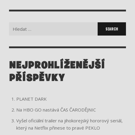
Search
for:
NEJPROHLÍŽENĚJŠÍ
PŘÍSPĚVKY
PLANET DARK
Na HBO GO nastává ČAS ČARODĚJNIC
Vyšel oficiální trailer na jihokorejský hororový seriál,
který na Netflix přinese to pravé PEKLO