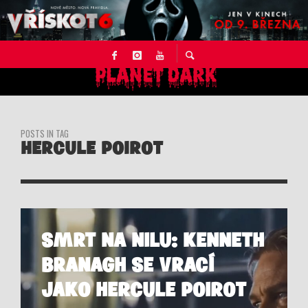
POSTS IN TAG
HERCULE POIROT
SMRT NA NILU: KENNETH
BRANAGH SE VRACÍ
JAKO HERCULE POIROT