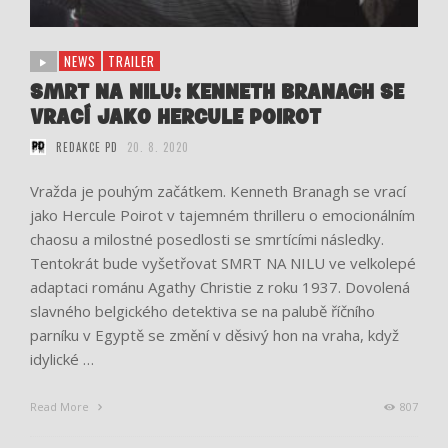
NEWS
TRAILER
SMRT NA NILU: KENNETH BRANAGH SE
VRACÍ JAKO HERCULE POIROT
REDAKCE PD
20. 8. 2020
Vražda je pouhým začátkem. Kenneth Branagh se vrací
jako Hercule Poirot v tajemném thrilleru o emocionálním
chaosu a milostné posedlosti se smrtícími následky.
Tentokrát bude vyšetřovat SMRT NA NILU ve velkolepé
adaptaci románu Agathy Christie z roku 1937. Dovolená
slavného belgického detektiva se na palubě říčního
parníku v Egyptě se změní v děsivý hon na vraha, když
idylické …
Read More
807