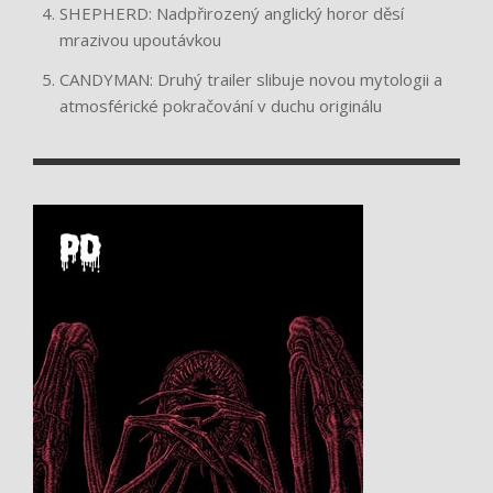
SHEPHERD: Nadpřirozený anglický horor děsí
mrazivou upoutávkou
CANDYMAN: Druhý trailer slibuje novou mytologii a
atmosférické pokračování v duchu originálu