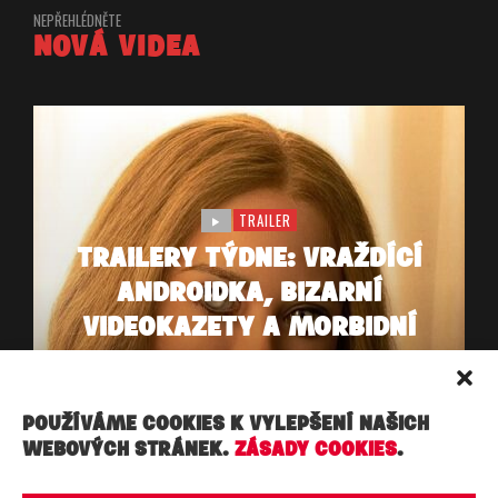
NEPŘEHLÉDNĚTE
NOVÁ VIDEA
TRAILER
TRAILERY TÝDNE: VRAŽDÍCÍ
ANDROIDKA, BIZARNÍ
VIDEOKAZETY A MORBIDNÍ
STUDIA WEDNESDAY
ADDAMSOVÉ
POUŽÍVÁME COOKIES K VYLEPŠENÍ NAŠICH
16. 10. 2022
WEBOVÝCH STRÁNEK.
ZÁSADY COOKIES
.