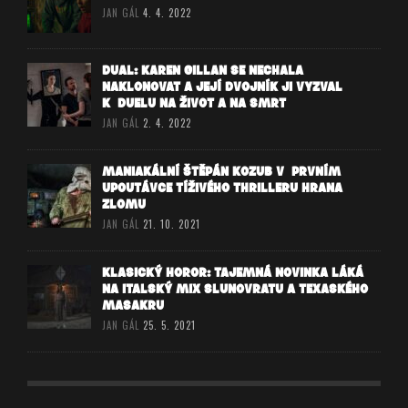
JAN GÁL
4. 4. 2022
DUAL: KAREN GILLAN SE NECHALA
NAKLONOVAT A JEJÍ DVOJNÍK JI VYZVAL
K DUELU NA ŽIVOT A NA SMRT
JAN GÁL
2. 4. 2022
MANIAKÁLNÍ ŠTĚPÁN KOZUB V PRVNÍM
UPOUTÁVCE TÍŽIVÉHO THRILLERU HRANA
ZLOMU
JAN GÁL
21. 10. 2021
KLASICKÝ HOROR: TAJEMNÁ NOVINKA LÁKÁ
NA ITALSKÝ MIX SLUNOVRATU A TEXASKÉHO
MASAKRU
JAN GÁL
25. 5. 2021