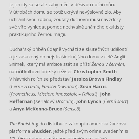
Jejich idylka se ale záhy mění v děsivou noční můru.
V útrobách domu se totiž ukrývá nevýslovné zlo. Aby
uchránil svou rodinu, zoufalý duchovní musí navzdory
své víře vyhledat pomoc nechvalně známého okultisty
praktikujícího černou magii.
Duchařský příběh údajně vychází ze skutečných událostí
a je zasazený do nejstrašidelnějšího domu v celé Anglii.
Snímek, který má ambice stát se příští
Ženou v černém
,
natočil kultovní britský režisér
Christopher Smith
.
V hlavních rolích se představí
Jessica Brown Findlay
(
Černé zrcadlo
,
Panství Downton
),
Sean Harris
(
Prometheus
,
Mission: Impossible – Fallout
),
John
Heffernan
(seriálový
Dracula
),
John Lynch
(
Černá smrt
)
a
Anya McKenna-Bruce
(
Sense8
).
The Banishing
do distribuce zakoupila americká žánrová
platforma
Shudder
. Ještě před svým online uvedením si
12. října
odbude světovou premiéru na právě