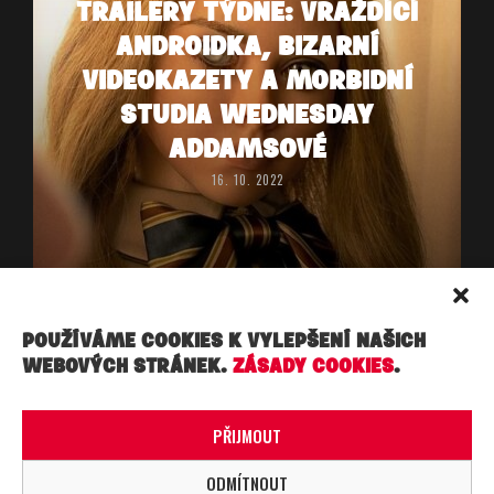
TRAILERY TÝDNE: VRAŽDÍCÍ
ANDROIDKA, BIZARNÍ
VIDEOKAZETY A MORBIDNÍ
STUDIA WEDNESDAY
ADDAMSOVÉ
16. 10. 2022
POUŽÍVÁME COOKIES K VYLEPŠENÍ NAŠICH
WEBOVÝCH STRÁNEK.
ZÁSADY COOKIES
.
Copyright ©, Práva vyhrazena. Made under ☁︎ ☁︎ ☁︎ in
PRAHA.
PŘIJMOUT
ODMÍTNOUT