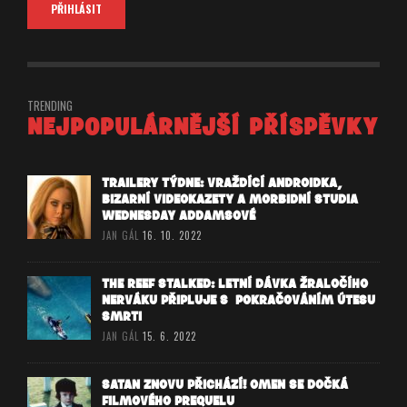
TRENDING
NEJPOPULÁRNĚJŠÍ PŘÍSPĚVKY
TRAILERY TÝDNE: VRAŽDÍCÍ ANDROIDKA,
BIZARNÍ VIDEOKAZETY A MORBIDNÍ STUDIA
WEDNESDAY ADDAMSOVÉ
JAN GÁL
16. 10. 2022
THE REEF STALKED: LETNÍ DÁVKA ŽRALOČÍHO
NERVÁKU PŘIPLUJE S POKRAČOVÁNÍM ÚTESU
SMRTI
JAN GÁL
15. 6. 2022
SATAN ZNOVU PŘICHÁZÍ! OMEN SE DOČKÁ
FILMOVÉHO PREQUELU