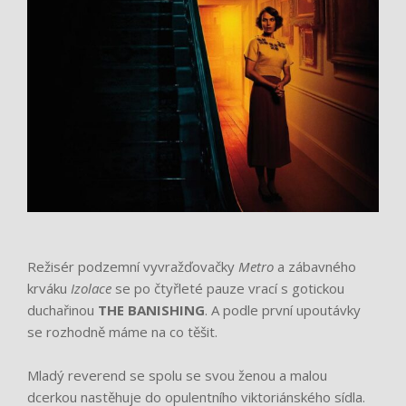
Režisér podzemní vyvražďovačky
Metro
a zábavného
krváku
Izolace
se po čtyřleté pauze vrací s gotickou
duchařinou
THE BANISHING
. A podle první upoutávky
se rozhodně máme na co těšit.
Mladý reverend se spolu se svou ženou a malou
dcerkou nastěhuje do opulentního viktoriánského sídla.