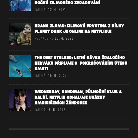
DOČKÁ FILMOVÉHO ZPRACOVÁNÍ
JAN GÁL
12. 4. 2021
HRANA ZLOMU: FILMOVÁ PRVOTINA Z DÍLNY
PLANET DARK JE ONLINE NA NETFLIXU!
REDAKCE PD
28. 4. 2023
THE REEF STALKED: LETNÍ DÁVKA ŽRALOČÍHO
NERVÁKU PŘIPLUJE S POKRAČOVÁNÍM ÚTESU
SMRTI
JAN GÁL
15. 6. 2022
WEDNESDAY, SANDMAN, PŮLNOČNÍ KLUB A
DALŠÍ. NETFLIX ODHALUJE UKÁZKY
AMBICIÓZNÍCH ŽÁNROVEK
JAN GÁL
7. 6. 2022