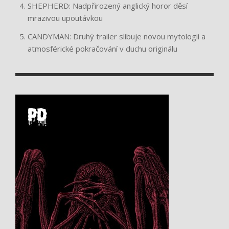
SHEPHERD: Nadpřirozený anglický horor děsí
mrazivou upoutávkou
CANDYMAN: Druhý trailer slibuje novou mytologii a
atmosférické pokračování v duchu originálu