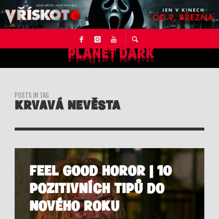
POSTS IN TAG
KRVAVÁ NEVĚSTA
FEEL GOOD HOROR | 10
POZITIVNÍCH TIPŮ DO
NOVÉHO ROKU