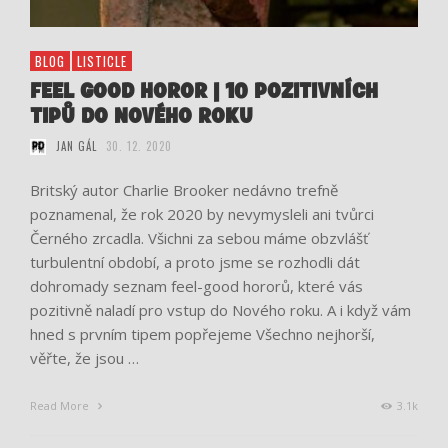
BLOG
LISTICLE
FEEL GOOD HOROR | 10 POZITIVNÍCH
TIPŮ DO NOVÉHO ROKU
JAN GÁL
30. 12. 2020
Britský autor Charlie Brooker nedávno trefně
poznamenal, že rok 2020 by nevymysleli ani tvůrci
Černého zrcadla. Všichni za sebou máme obzvlášť
turbulentní období, a proto jsme se rozhodli dát
dohromady seznam feel-good hororů, které vás
pozitivně naladí pro vstup do Nového roku. A i když vám
hned s prvním tipem popřejeme Všechno nejhorší,
věřte, že jsou …
Read More
3.1k