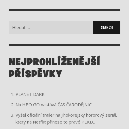
Search
for:
NEJPROHLÍŽENĚJŠÍ
PŘÍSPĚVKY
PLANET DARK
Na HBO GO nastává ČAS ČARODĚJNIC
Vyšel oficiální trailer na jihokorejský hororový seriál,
který na Netflix přinese to pravé PEKLO