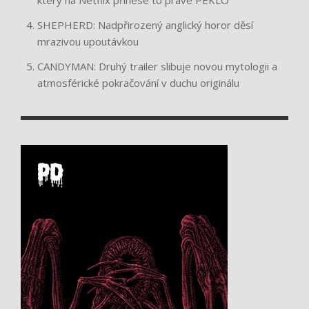
který na Netflix přinese to pravé PEKLO
SHEPHERD: Nadpřirozený anglický horor děsí
mrazivou upoutávkou
CANDYMAN: Druhý trailer slibuje novou mytologii a
atmosférické pokračování v duchu originálu