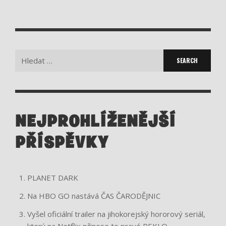
Search
for:
NEJPROHLÍŽENĚJŠÍ
PŘÍSPĚVKY
PLANET DARK
Na HBO GO nastává ČAS ČARODĚJNIC
Vyšel oficiální trailer na jihokorejský hororový seriál,