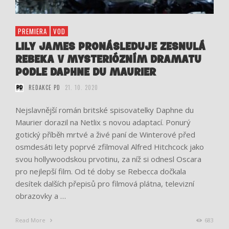
PREMIERA
VOD
LILY JAMES PRONÁSLEDUJE ZESNULÁ
REBEKA V MYSTERIÓZNÍM DRAMATU
PODLE DAPHNE DU MAURIER
REDAKCE PD
21. 10. 2020
Nejslavnější román britské spisovatelky Daphne du
Maurier dorazil na Netlix s novou adaptací. Ponurý
gotický příběh mrtvé a živé paní de Winterové před
osmdesáti lety poprvé zfilmoval Alfred Hitchcock jako
svou hollywoodskou prvotinu, za níž si odnesl Oscara
pro nejlepší film. Od té doby se Rebecca dočkala
desítek dalších přepisů pro filmová plátna, televizní
obrazovky a …
Read More
683