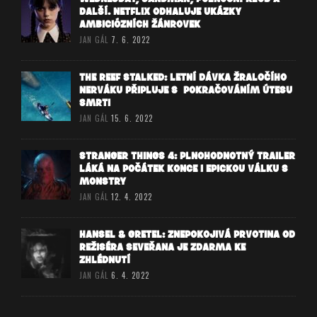
DALŠÍ. NETFLIX ODHALUJE UKÁZKY
AMBICIÓZNÍCH ŽÁNROVEK
JAN GÁL
7. 6. 2022
THE REEF STALKED: LETNÍ DÁVKA ŽRALOČÍHO
NERVÁKU PŘIPLUJE S POKRAČOVÁNÍM ÚTESU
SMRTI
JAN GÁL
15. 6. 2022
STRANGER THINGS 4: PLNOHODNOTNÝ TRAILER
LÁKÁ NA POČÁTEK KONCE I EPICKOU VÁLKU S
MONSTRY
JAN GÁL
12. 4. 2022
HANSEL & GRETEL: ZNEPOKOJIVÁ PRVOTINA OD
REŽISÉRA SEVEŘANA JE ZDARMA KE
ZHLÉDNUTÍ
JAN GÁL
6. 4. 2022