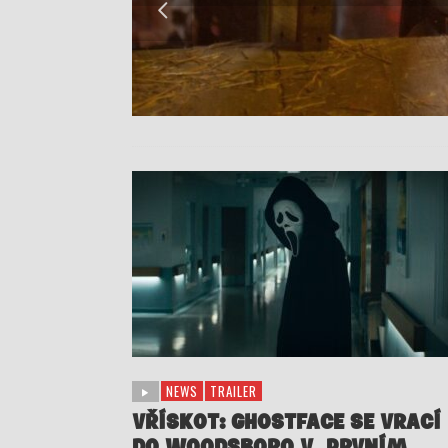
NEWS
TRAILER
VŘÍSKOT: GHOSTFACE SE VRACÍ
DO WOODSBORO V PRVNÍM