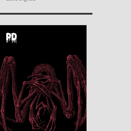
OČEKÁVANÉHO
POKRAČOVÁNÍ
READ MORE