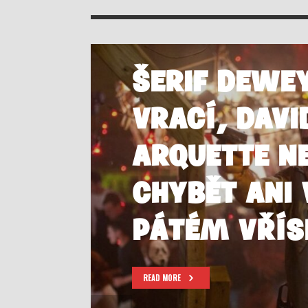
ŠERIF DEWE
VRACÍ, DAVI
ARQUETTE N
CHYBĚT ANI 
PÁTÉM VŘÍS
READ MORE