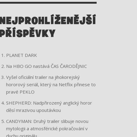
A
K
M
NEJPROHLÍŽENĚJŠÍ
PŘÍSPĚVKY
VŘÍSKOT:
GHOSTFACE SE
PLANET DARK
VRACÍ DO
Na HBO GO nastává ČAS ČARODĚJNIC
Vyšel oficiální trailer na jihokorejský
WOODSBORO
hororový seriál, který na Netflix přinese to
pravé PEKLO
V PRVNÍM
SHEPHERD: Nadpřirozený anglický horor
děsí mrazivou upoutávkou
TRAILERU
CANDYMAN: Druhý trailer slibuje novou
mytologii a atmosférické pokračování v
NETRPĚLIVĚ
duchu originálu