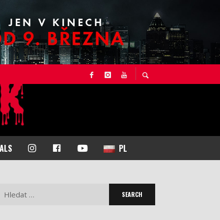
I
F
Y
NALS
PL
N
A
O
S
C
U
T
E
T
Search
A
B
U
for:
G
O
B
R
O
E