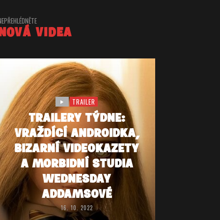
NEPŘEHLÉDNĚTE
NOVÁ VIDEA
TRAILER
TRAILERY TÝDNE:
VRAŽDÍCÍ ANDROIDKA,
BIZARNÍ VIDEOKAZETY
A MORBIDNÍ STUDIA
WEDNESDAY
ADDAMSOVÉ
16. 10. 2022