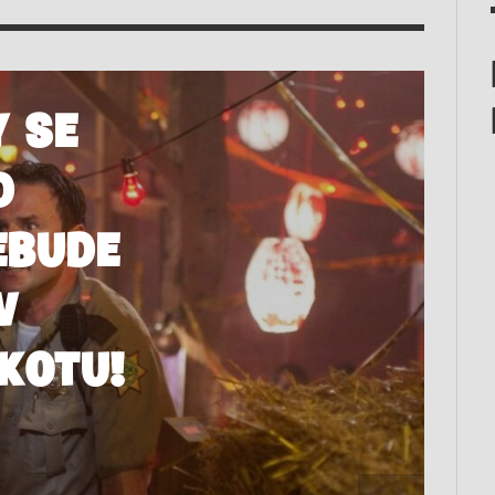
Y SE
D
EBUDE
V
KOTU!