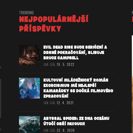
TRENDING
NEJPOPULÁRNĚJŠÍ
PŘÍSPĚVKY
EVIL DEAD RISE BUDE SERIÓZNÍ A
DRSNÉ POKRAČOVÁNÍ, SLIBUJE
BRUCE CAMPBELL
JAN GÁL
19. 5. 2022
KULTOVNÍ MLÁDEŽNICKÝ ROMÁN
EXORCISMUS MÉ NEJLEPŠÍ
KAMARÁDKY SE DOČKÁ FILMOVÉHO
ZPRACOVÁNÍ
JAN GÁL
12. 4. 2021
ABYSSAL SPIDER: ZE DNA OCEÁNU
ÚTOČÍ OBŘÍ PAVOUCI!
JAN GÁL
22. 8. 2020