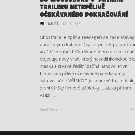
TRAILERU NETRPĚLIVĚ
OČEKÁVANÉHO POKRAČOVÁNÍ
JAN GÁL
13. 10. 2021
Ghostface je zpět a teenageři se zase stávají
ohroženým druhem. Dvacet pět let po brutáln
vraždách v městečku Woodsboro se na scéně
objevuje nový vrah, který nasadil ikonickou bíl
masku a krvavé řádění začíná nanovo. První
trailer netrpělivě očekávané páté kapitoly
kultovní série VŘÍSKOT je konečně tu a odhalu
první útržky filmové zápletky. Ukázka přitom
vsází …
Read More