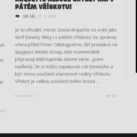
PÁTÉM VŘÍSKOTU!
JAN GÁL
19. 5. 2020
Je to oficiální. Herec David Arquette se vrátí jako
šerif Dewey Riley i v pátém Vřískotu. Se zprávou
včera přišel Peter Oillataguerre, šéf produkce ve
ích
Spyglass Media Group, kde momentálně
připravují další kapitolu slavné série. „Jsem
ou
nadšený, že si můžu zopakovat roli Deweyho a
být znovu součástí staronové rodiny Vřískotu.
Vřískot je velkou součástí mého života …
je
Read More
383
829