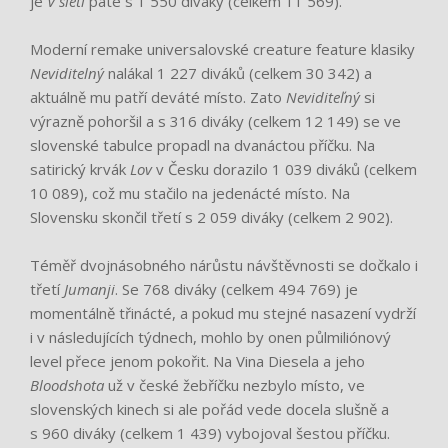
je
V sieti
páté s 1 550 diváky (celkem 11 569).
Moderní remake universalovské creature feature klasiky
Neviditelný
nalákal 1 227 diváků (celkem 30 342) a
aktuálně mu patří deváté místo. Zato
Neviditeľný
si
výrazně pohoršil a s 316 diváky (celkem 12 149) se ve
slovenské tabulce propadl na dvanáctou příčku. Na
satirický krvák
Lov
v Česku dorazilo 1 039 diváků (celkem
10 089), což mu stačilo na jedenácté místo. Na
Slovensku skončil třetí s 2 059 diváky (celkem 2 902).
Téměř dvojnásobného nárůstu návštěvnosti se dočkalo i
třetí
Jumanji
. Se 768 diváky (celkem 494 769) je
momentálně třinácté, a pokud mu stejné nasazení vydrží
i v následujících týdnech, mohlo by onen půlmiliónový
level přece jenom pokořit. Na Vina Diesela a jeho
Bloodshota
už v české žebříčku nezbylo místo, ve
slovenských kinech si ale pořád vede docela slušně a
s 960 diváky (celkem 1 439) vybojoval šestou příčku.