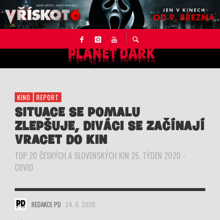
KINO
REPORT
SITUACE SE POMALU
ZLEPŠUJE, DIVÁCI SE ZAČÍNAJÍ
VRACET DO KIN
TOP 20 ČESKÝCH A SLOVENSKÝCH KIN 25. TÝDEN 2020 -
COVID
REDAKCE PD
24. 6. 2020