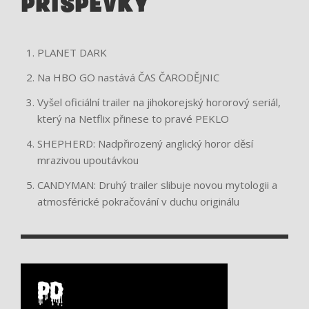
PŘÍSPĚVKY
PLANET DARK
Na HBO GO nastává ČAS ČARODĚJNIC
Vyšel oficiální trailer na jihokorejský hororový seriál,
který na Netflix přinese to pravé PEKLO
SHEPHERD: Nadpřirozený anglický horor děsí
mrazivou upoutávkou
CANDYMAN: Druhý trailer slibuje novou mytologii a
atmosférické pokračování v duchu originálu