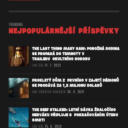
TRENDING
NEJPOPULÁRNĚJŠÍ PŘÍSPĚVKY
THE LAST THING MARY SAW: POBOŽNÁ RODINA
SE PROPADÁ DO TEMNOTY V
TRAILERU OKULTNÍHO HORORU
JAN GÁL
11. 1. 2022
PROKLETÝ DŮM Z PRVNÍHO V ZAJETÍ DÉMONŮ
SE PRODÁVÁ ZA 1,2 MILIONU DOLARŮ
JAN JINDŘICH KARÁSEK
30. 9. 2021
THE REEF STALKED: LETNÍ DÁVKA ŽRALOČÍHO
NERVÁKU PŘIPLUJE S POKRAČOVÁNÍM ÚTESU
SMRTI
JAN GÁL
15. 6. 2022