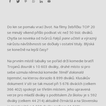
Do kin se pomalu vrací život. Na filmy žebříčku TOP 20
se minulý víkend přišlo podívat víc než 50 tisíc diváků.
Chytla se novinka od tvůrců
Fakjů pane učiteli
a výrazný
nárůstu návštěvnosti se dočkaly i ostatní tituly. Blýská
se konečně na lepší časy?
Na prvním místě tabulky se pořád drží komedie bratří
Trojanů
Bourák
s 10 603 diváky, druhé místo si pro
sebe uzmula německá komedie
Téměř dokonalá
tajemství
, na kterou dorazilo 8 899 diváků. Klusákův
dokument
V síti
se tak musel při 5 678 divácích (celkem
366 402) spokojit se třetím místem. Jeho upravená
verze pro mladší diváky s podtitulem
Za školou
je s 592
diváky (celkem 44 214) aktuálně čtrnáctá a na Slovensku