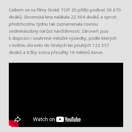
Celkem se na filmy české TOP 20 přišlo podívat 50 670
diváků. Slovenská kina nalákala 22 304 diváků a oproti
předchozímu týdnu tak zaznamenala rovnou
sedminásobný nárůst návštěvnosti. Zároveň jsou
k dispozici i souhrnné měsíční výsledky, podle kterých
v květnu dorazilo do českých kin pouhých 122 357
diváků a tržby sotva přesáhly 16 miliónů korun.