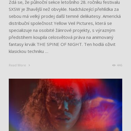
Zdá se, že půlnoční sekce letošního 28. ročníku festivalu
SXSW je žhavější než obvykle. Nadcházející přehlídka za
sebou má velký prodej další temné delikatesy. Americká
distribuční společnost Yellow Veil Pictures, která se
specializuje na osobité žánrové projekty, s výrazným
předstihem koupila celosvětová práva na animovaný
fantasy krvák THE SPINE OF NIGHT. Ten hodlá oživit
klasickou techniku …
Read More
446