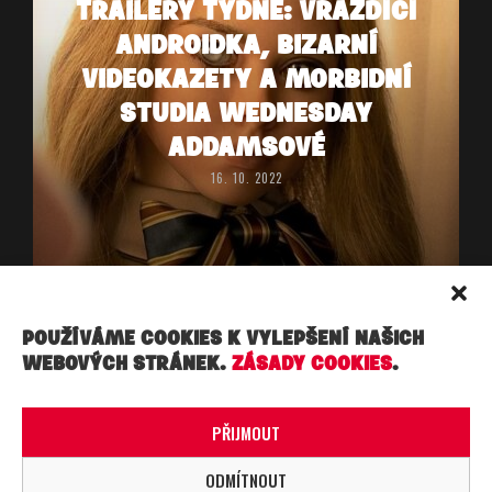
TRAILERY TÝDNE: VRAŽDÍCÍ
ANDROIDKA, BIZARNÍ
VIDEOKAZETY A MORBIDNÍ
STUDIA WEDNESDAY
ADDAMSOVÉ
16. 10. 2022
POUŽÍVÁME COOKIES K VYLEPŠENÍ NAŠICH
WEBOVÝCH STRÁNEK.
ZÁSADY COOKIES
.
Copyright ©, Práva vyhrazena. Made under ☁︎ ☁︎ ☁︎ in
PRAHA.
PŘIJMOUT
ODMÍTNOUT