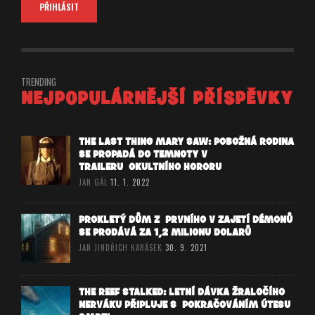
TRENDING
NEJPOPULÁRNĚJŠÍ PŘÍSPĚVKY
THE LAST THING MARY SAW: POBOŽNÁ RODINA
SE PROPADÁ DO TEMNOTY V
TRAILERU OKULTNÍHO HORORU
JAN GÁL
11. 1. 2022
PROKLETÝ DŮM Z PRVNÍHO V ZAJETÍ DÉMONŮ
SE PRODÁVÁ ZA 1,2 MILIONU DOLARŮ
JAN JINDŘICH KARÁSEK
30. 9. 2021
THE REEF STALKED: LETNÍ DÁVKA ŽRALOČÍHO
NERVÁKU PŘIPLUJE S POKRAČOVÁNÍM ÚTESU