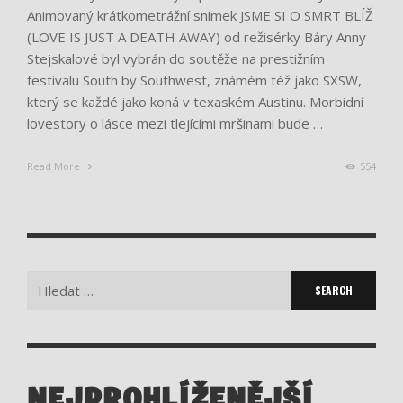
Animovaný krátkometrážní snímek JSME SI O SMRT BLÍŽ
(LOVE IS JUST A DEATH AWAY) od režisérky Báry Anny
Stejskalové byl vybrán do soutěže na prestižním
festivalu South by Southwest, známém též jako SXSW,
který se každé jako koná v texaském Austinu. Morbidní
lovestory o lásce mezi tlejícími mršinami bude …
Read More
554
Search
for:
NEJPROHLÍŽENĚJŠÍ