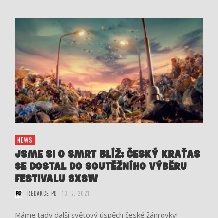
NEWS
JSME SI O SMRT BLÍŽ: ČESKÝ KRAŤAS
SE DOSTAL DO SOUTĚŽNÍHO VÝBĚRU
FESTIVALU SXSW
REDAKCE PD
13. 2. 2021
Máme tady další světový úspěch české žánrovky!