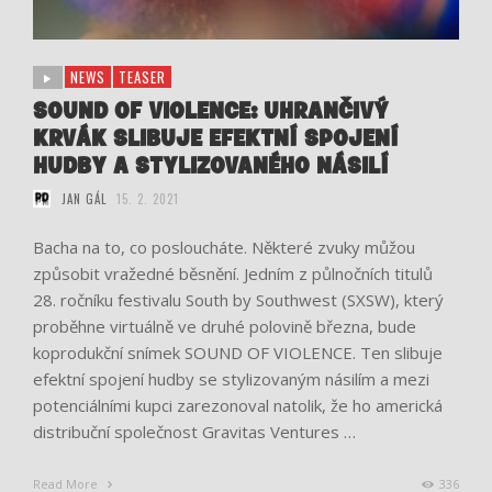
NEWS
TEASER
SOUND OF VIOLENCE: UHRANČIVÝ
KRVÁK SLIBUJE EFEKTNÍ SPOJENÍ
HUDBY A STYLIZOVANÉHO NÁSILÍ
JAN GÁL
15. 2. 2021
Bacha na to, co posloucháte. Některé zvuky můžou
způsobit vražedné běsnění. Jedním z půlnočních titulů
28. ročníku festivalu South by Southwest (SXSW), který
proběhne virtuálně ve druhé polovině března, bude
koprodukční snímek SOUND OF VIOLENCE. Ten slibuje
efektní spojení hudby se stylizovaným násilím a mezi
potenciálními kupci zarezonoval natolik, že ho americká
distribuční společnost Gravitas Ventures …
Read More
336