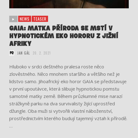
NEWS
TEASER
GAIA: MATKA PŘÍRODA SE MSTÍ V
HYPNOTICKÉM EKO HORORU Z JIŽNÍ
AFRIKY
JAN GÁL
20. 2. 2021
Hluboko v srdci deštného pralesa roste něco
zlověstného. Něco mnohem staršího a většího než je
lidstvo samo. Jihoafrický eko horor GAIA se představuje
v první upoutávce, která slibuje hypnotickou pomstu
samotné matky země. Během průzkumné mise narazí
strážkyně parku na dva survivalisty žijící uprostřed
džungle. Oba muži si vytvořili vlastní náboženství,
prostřednictvím kterého budují tajemný vztah k přírodě.
…