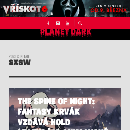
POSTS IN TAG
SXSW
THE SPINE OF NIGHT:
FANTASY KRVÁK
VZDÁVÁ HOLD