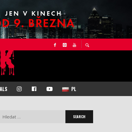
I
F
Y
NALS
PL
N
A
O
S
C
U
T
E
T
Search
A
B
U
for:
G
O
B
R
O
E