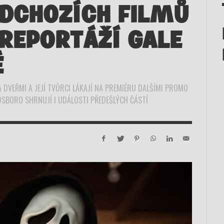
EDCHOZÍCH FILMŮ
 REPORTÁŽÍ GALE
É
A DVEŘMI A JEJÍ TVŮRCI LÁKAJÍ NA PREMIÉRU DALŠÍMI PROMO
DSBORO SHRNUJÍ I UDÁLOSTI PŘEDEŠLÝCH ČÁSTÍ