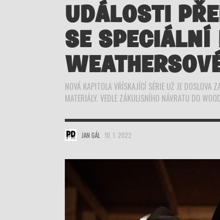
UDÁLOSTI PŘ
SE SPECIÁLNÍ
WEATHERSOV
NOVÁ KAPITOLA VŘÍSKAJÍCÍ SÉRIE UŽ JE DOSLOVA Z
MATERIÁLY. VEDLE ZÁKULISNÍHO NÁVRATU DO WOO
JAN GÁL
10. 1. 2022