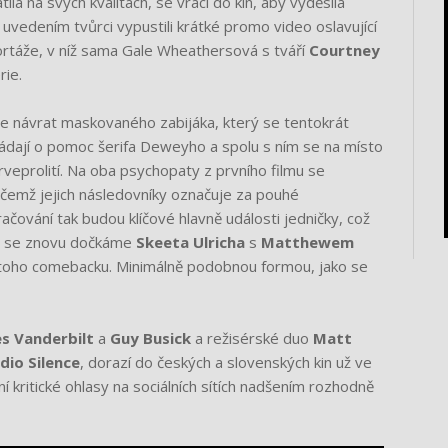
atila na svých kvalitách, se vrací do kin, aby vyděsila
 uvedením tvůrci vypustili krátké promo video oslavující
eportáže, v níž sama Gale Wheathersová s tváří
Courtney
rie.
e návrat maskovaného zabijáka, který se tentokrát
ádají o pomoc šerifa Deweyho a spolu s ním se na místo
 krveprolití. Na oba psychopaty z prvního filmu se
čemž jejich následovníky označuje za pouhé
ačování tak budou klíčové hlavně události jedničky, což
ba se znovu dočkáme
Skeeta Ulricha
s
Matthewem
ho toho comebacku. Minimálně podobnou formou, jako se
s Vanderbilt
a
Guy Busick
a režisérské duo
Matt
dio Silence
, dorazí do českých a slovenských kin už ve
í kritické ohlasy na sociálních sítích nadšením rozhodně