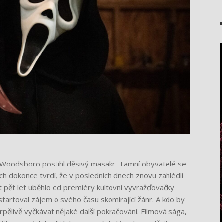
ko Woodsboro postihl děsivý masakr. Tamní obyvatelé se
ch dokonce tvrdí, že v posledních dnech znovu zahlédli
 pět let uběhlo od premiéry kultovní vyvražďovačky
tartoval zájem o svého času skomírající žánr. A kdo by
pělivě vyčkávat nějaké další pokračování. Filmová sága,