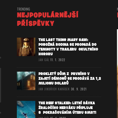
TRENDING
NEJPOPULÁRNĚJŠÍ
PŘÍSPĚVKY
THE LAST THING MARY SAW:
POBOŽNÁ RODINA SE PROPADÁ DO
TEMNOTY V TRAILERU OKULTNÍHO
HORORU
JAN GÁL
11. 1. 2022
PROKLETÝ DŮM Z PRVNÍHO V
ZAJETÍ DÉMONŮ SE PRODÁVÁ ZA 1,2
MILIONU DOLARŮ
JAN JINDŘICH KARÁSEK
30. 9. 2021
THE REEF STALKED: LETNÍ DÁVKA
ŽRALOČÍHO NERVÁKU PŘIPLUJE
S POKRAČOVÁNÍM ÚTESU SMRTI