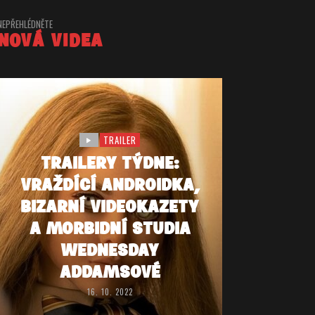
NEPŘEHLÉDNĚTE
NOVÁ VIDEA
TRAILER
TRAILERY TÝDNE:
VRAŽDÍCÍ ANDROIDKA,
BIZARNÍ VIDEOKAZETY
A MORBIDNÍ STUDIA
WEDNESDAY
ADDAMSOVÉ
16. 10. 2022