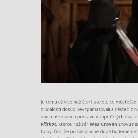
Je tomu už více než čtvrt století, co městeč
z událostí dosud nevzpamatovali a někteří z ni
onu maskovanou postavu v kápi. Celých dvacet
Vřískot
, kterou režisér
Wes Craven
znovu nas
to byl řekl, že po tak dlouhé době budeme netr