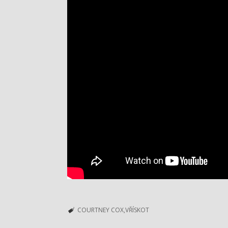
COURTNEY COX
VŘÍSKOT