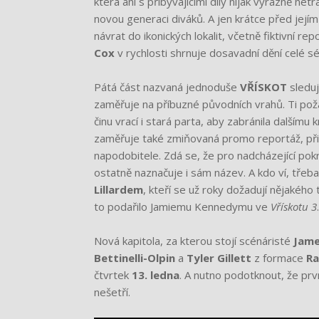
která ani s přibývajícími díly nijak výrazně netr
novou generaci diváků. A jen krátce před jejím
návrat do ikonických lokalit, včetně fiktivní r
Cox
v rychlosti shrnuje dosavadní dění celé sé
Pátá část nazvaná jednoduše
VŘÍSKOT
sleduj
zaměřuje na příbuzné původních vrahů. Ti pož
činu vrací i stará parta, aby zabránila dalšímu
zaměřuje také zmiňovaná promo reportáž, při
napodobitele. Zdá se, že pro nadcházející pokr
ostatně naznačuje i sám název. A kdo ví, tře
Lillardem
, kteří se už roky dožadují nějaké
to podařilo Jamiemu Kennedymu ve
Vřískotu 3
.
Nová kapitola, za kterou stojí scénáristé
Jame
Bettinelli-Olpin
a
Tyler Gillett
z formace
Ra
čtvrtek
13. ledna
. A nutno podotknout, že prvn
nešetří.