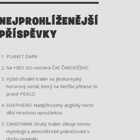
A
K
M
NEJPROHLÍŽENĚJŠÍ
PŘÍSPĚVKY
PLANET DARK
Na HBO GO nastává ČAS ČARODĚJNIC
Vyšel oficiální trailer na jihokorejský
hororový seriál, který na Netflix přinese to
pravé PEKLO
SHEPHERD: Nadpřirozený anglický horor
děsí mrazivou upoutávkou
CANDYMAN: Druhý trailer slibuje novou
mytologii a atmosférické pokračování v
duchu originálu