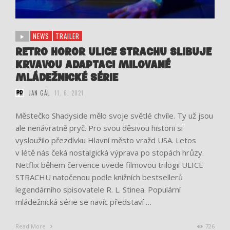
NEWS
TRAILER
RETRO HOROR ULICE STRACHU SLIBUJE
KRVAVOU ADAPTACI MILOVANÉ
MLÁDEŽNICKÉ SÉRIE
JAN GÁL
11. 6. 2021
Městečko Shadyside mělo svoje světlé chvíle. Ty už jsou
ale nenávratně pryč. Pro svou děsivou historii si
vysloužilo přezdívku Hlavní město vražd USA. Letos
v létě nás čeká nostalgická výprava po stopách hrůzy.
Netflix během července uvede filmovou trilogii ULICE
STRACHU natočenou podle knižních bestsellerů
legendárního spisovatele R. L. Stinea. Populární
mládežnická série se navíc představí …
Read More
726