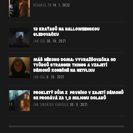
REDAKCE PD
14. 1. 2022
13 KRAŤASŮ NA HALLOWEENSKOU
SLEDOVAČKU
JAN GÁL
30. 10. 2021
MÁŠ NĚKOHO DOMA: VYVRAŽĎOVAČKA OD
TVŮRCŮ STRANGER THINGS A VZAJETÍ
DÉMONŮ KONEČNĚ NA NETFLIXU
JAN GÁL
6. 10. 2021
PROKLETÝ DŮM Z PRVNÍHO V ZAJETÍ DÉMONŮ
SE PRODÁVÁ ZA 1,2 MILIONU DOLARŮ
JAN JINDŘICH KARÁSEK
30. 9. 2021