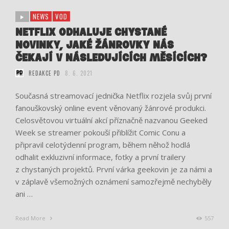
NEWS
VOD
NETFLIX ODHALUJE CHYSTANÉ
NOVINKY, JAKÉ ŽÁNROVKY NÁS
ČEKAJÍ V NÁSLEDUJÍCÍCH MĚSÍCÍCH?
REDAKCE PD
8. 6. 2021
Současná streamovací jednička Netflix rozjela svůj první
fanouškovský online event věnovaný žánrové produkci.
Celosvětovou virtuální akcí příznačně nazvanou Geeked
Week se streamer pokouší přiblížit Comic Conu a
připravil celotýdenní program, během něhož hodlá
odhalit exkluzivní informace, fotky a první trailery
z chystaných projektů. První várka geekovin je za námi a
v záplavě všemožných oznámení samozřejmě nechyběly
ani …
Read More
557