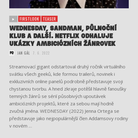
FIRSTLOOK
TEASER
WEDNESDAY, SANDMAN, PŮLNOČNÍ
KLUB A DALŠÍ. NETFLIX ODHALUJE
UKÁZKY AMBICIÓZNÍCH ŽÁNROVEK
JAN GÁL
7. 6. 2022
Streamovací gigant odstartoval druhý ročník virtuálního
svátku všech geeků, kde formou trailerů, novinek i
exkluzivních online panelů podrobně představuje svoji
chystanou tvorbu. A hned zkraje potěšil hlavně fanoušky
temných žánrů se sérií působivých upoutávek
ambiciózních projektů, které za sebou mají hodně
zvučná jména. WEDNESDAY (2022) Jenna Ortega se
představuje jako nejpopulárnější člen Addamsovy rodiny
v novém …