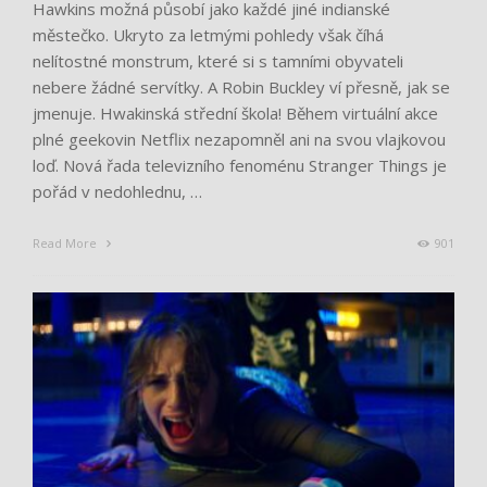
Hawkins možná působí jako každé jiné indianské
městečko. Ukryto za letmými pohledy však číhá
nelítostné monstrum, které si s tamními obyvateli
nebere žádné servítky. A Robin Buckley ví přesně, jak se
jmenuje. Hwakinská střední škola! Během virtuální akce
plné geekovin Netflix nezapomněl ani na svou vlajkovou
loď. Nová řada televizního fenoménu Stranger Things je
pořád v nedohlednu, …
Read More
901