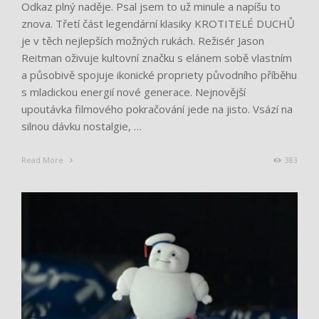
Odkaz plný naděje. Psal jsem to už minule a napíšu to
znova. Třetí část legendární klasiky KROTITELÉ DUCHŮ
je v těch nejlepších možných rukách. Režisér Jason
Reitman oživuje kultovní značku s elánem sobě vlastním
a působivě spojuje ikonické propriety původního příběhu
s mladickou energií nové generace. Nejnovější
upoutávka filmového pokračování jede na jisto. Vsází na
silnou dávku nostalgie, …
Read More
383