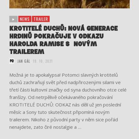
NEWS
TRAILER
KROTITELÉ DUCHŮ: NOVÁ GENERACE
HRDINŮ POKRAČUJE V ODKAZU
HAROLDA RAMISE S NOVÝM
TRAILEREM
JAN GÁL
19. 10. 2021
Možná je to apokalypsa! Potomci slavných krotitelů
duchů zachraňují svět před nadpřirozenými silami ve
třetí části kultovní značky od syna duchovního otce celé
franšízy. Od netrpělivě očekávaného pokračování
KROTITELÉ DUCHŮ: ODKAZ nás dělí už jen poslední
měsíc a Sony tuto skutečnost připomíná novým
trailerem. Nikoho z původní party v něm sice pořád
nenajdete, zato čiré nostalgie a …