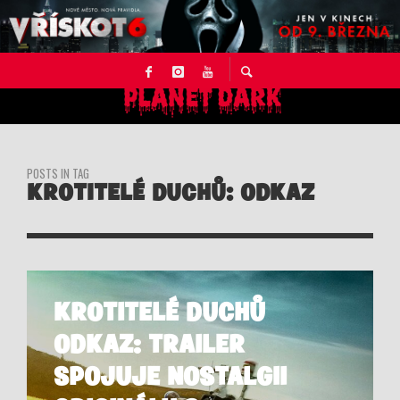
POSTS IN TAG
KROTITELÉ DUCHŮ: ODKAZ
KROTITELÉ DUCHŮ
ODKAZ: TRAILER
SPOJUJE NOSTALGII