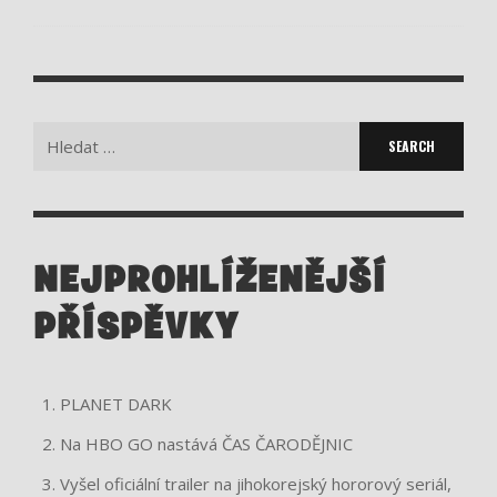
Search
for:
NEJPROHLÍŽENĚJŠÍ
PŘÍSPĚVKY
PLANET DARK
Na HBO GO nastává ČAS ČARODĚJNIC
Vyšel oficiální trailer na jihokorejský hororový seriál,