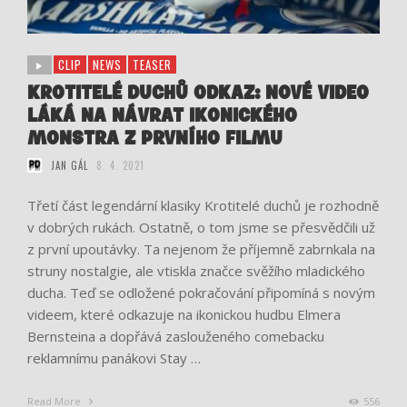
CLIP
NEWS
TEASER
KROTITELÉ DUCHŮ ODKAZ: NOVÉ VIDEO
LÁKÁ NA NÁVRAT IKONICKÉHO
MONSTRA Z PRVNÍHO FILMU
JAN GÁL
8. 4. 2021
Třetí část legendární klasiky Krotitelé duchů je rozhodně
v dobrých rukách. Ostatně, o tom jsme se přesvědčili už
z první upoutávky. Ta nejenom že příjemně zabrnkala na
struny nostalgie, ale vtiskla značce svěžího mladického
ducha. Teď se odložené pokračování připomíná s novým
videem, které odkazuje na ikonickou hudbu Elmera
Bernsteina a dopřává zaslouženého comebacku
reklamnímu panákovi Stay …
Read More
556