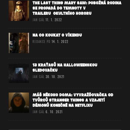
THE LAST THING MARY SAW: POBOŽNÁ RODINA
SE PROPADÁ DO TEMNOTY V
TRAILERU OKULTNÍHO HORORU
JAN GÁL
11. 1. 2022
NA CO KOUKAT O VÍKENDU
REDAKCE PD
14. 1. 2022
13 KRAŤASŮ NA HALLOWEENSKOU
SLEDOVAČKU
JAN GÁL
30. 10. 2021
MÁŠ NĚKOHO DOMA: VYVRAŽĎOVAČKA OD
TVŮRCŮ STRANGER THINGS A VZAJETÍ
DÉMONŮ KONEČNĚ NA NETFLIXU
JAN GÁL
6. 10. 2021