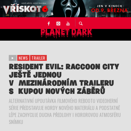
NEWS
TRAILER
RESIDENT EVIL: RACCOON CITY
JEŠTĚ JEDNOU
V MEZINÁRODNÍM TRAILERU
S KUPOU NOVÝCH ZÁBĚRŮ
ALTERNATIVNÍ UPOUTÁVKA FILMOVÉHO REBOOTU VIDEOHERNÍ
SÉRIE PŘEDSTAVUJE HORDY NOVÉHO MATERIÁLU A PODSTATNĚ
LÉPE ZACHYCUJE DUCHA PŘEDLOHY I HOROROVOU ATMOSFÉRU
SNÍMKU