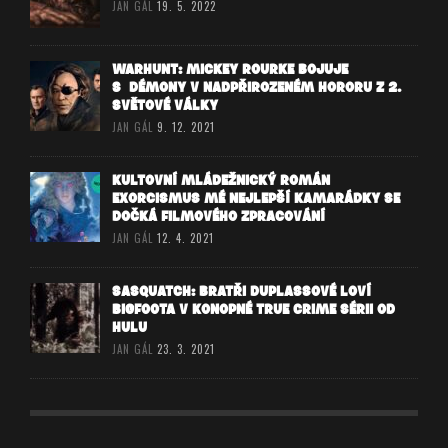
JAN GÁL
19. 5. 2022
WARHUNT: MICKEY ROURKE BOJUJE
S DÉMONY V NADPŘIROZENÉM HORORU Z 2.
SVĚTOVÉ VÁLKY
JAN GÁL
9. 12. 2021
KULTOVNÍ MLÁDEŽNICKÝ ROMÁN
EXORCISMUS MÉ NEJLEPŠÍ KAMARÁDKY SE
DOČKÁ FILMOVÉHO ZPRACOVÁNÍ
JAN GÁL
12. 4. 2021
SASQUATCH: BRATŘI DUPLASSOVÉ LOVÍ
BIGFOOTA V KONOPNÉ TRUE CRIME SÉRII OD
HULU
JAN GÁL
23. 3. 2021