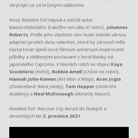
skrývající se za hrůznými událostmi.
Nový
Resident Evil
napsal a natočil autor
klaustrofobického žraločího nerváku
47 metrů
,
Johannes
Roberts
. Podle jeho vlastních slov bude snímek věrnou
adaptací prvních dvou videoher, která by zároveň měla
nastartovat úplně nové filmové universum inspirované
příběhy a oblíbenými postavami z herní klasiky od
japonského Capcomu. V hlavních rolích se objeví
Kaya
Scodelario
(
Kořist
),
Robbie Amell
(
Chůva na zabití
),
Hannah John-Kamen
(
Ant-Man a Wasp
),
Avan Jogia
(
Zombieland: Rána jistoty
),
Tom Hopper
(
Umbrella
Academy
) a
Neal McDonough
(
Minority Report
).
Resident Evil: Raccoon City
dorazí do českých a
slovenských kin
2. prosince 2021
.