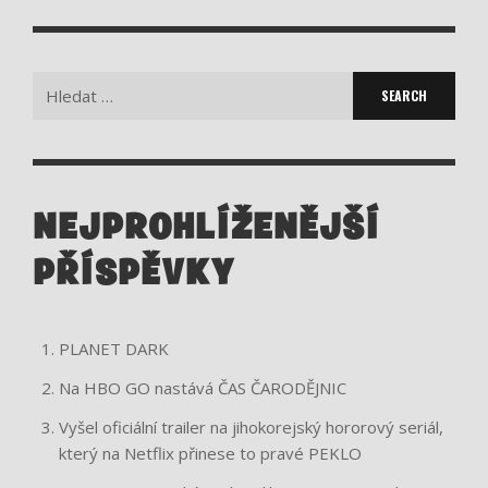
Search
for:
NEJPROHLÍŽENĚJŠÍ
PŘÍSPĚVKY
PLANET DARK
Na HBO GO nastává ČAS ČARODĚJNIC
Vyšel oficiální trailer na jihokorejský hororový seriál,
který na Netflix přinese to pravé PEKLO