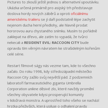
Pictures to zkouší ještě jednou s alternativní upoutávku.
Ukázka určená primárně pro asijský trh představuje
doslova hordy nových záběrů a oproti
oficiálnímu
americkému traileru
se jí daří podstatně lépe zachytit
nejenom ducha herní předlohy, ale hlavně prodat
hororovou auru chystaného snímku. Musím to pořádně
zaklepat na dřevo, ale zatím to vypadá, že tvůrci
nekecali a
RESIDENT EVIL: RACCOON CITY
bude
opravdu tím věrným návratem ke strašidelným kořenům
celé série.
Restart filmové ságy nás vezme tam, kde to všechno
začalo. Do roku 1998, kdy středozápadní městečko
Raccoon City zažilo svůj největší pád. Z podzemních
laboratoří farmaceutického giganta Umbrella
Corporation unikne děsivé zlo, které navždy promění
všechny obyvatele kdysi prosperující komunity
v lidožravá monstra. A uprostřed toho všeho se nachází
hrstka přeživších, která usiluje o odhalení pravdy