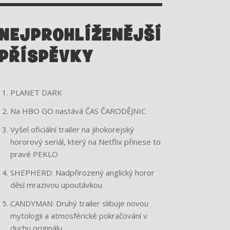
A
K
M
NEJPROHLÍŽENĚJŠÍ
PŘÍSPĚVKY
PLANET DARK
Na HBO GO nastává ČAS ČARODĚJNIC
Vyšel oficiální trailer na jihokorejský
hororový seriál, který na Netflix přinese to
pravé PEKLO
SHEPHERD: Nadpřirozený anglický horor
děsí mrazivou upoutávkou
CANDYMAN: Druhý trailer slibuje novou
mytologii a atmosférické pokračování v
duchu originálu