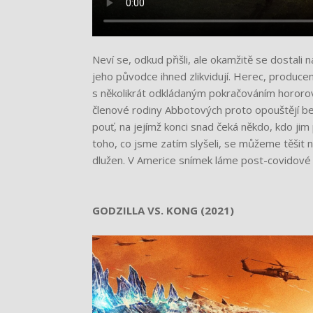
Neví se, odkud přišli, ale okamžitě se dostali 
jeho původce ihned zlikvidují. Herec, producent
s několikrát odkládaným pokračováním hororové
členové rodiny Abbotových proto opouštějí 
pouť, na jejímž konci snad čeká někdo, kdo jim
toho, co jsme zatím slyšeli, se můžeme těšit n
dlužen. V Americe snímek láme post-covidové re
GODZILLA VS. KONG
(2021)