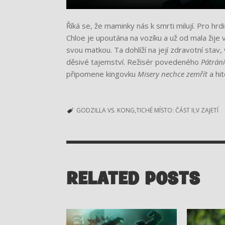
Říká se, že maminky nás k smrti milují. Pro hr
Chloe je upoutána na vozíku a už od mala žije v
svou matkou. Ta dohlíží na její zdravotní stav, 
děsivé tajemství. Režisér povedeného
Pátrání
připomene kingovku
Misery nechce zemřít
a hi
GODZILLA VS. KONG
TICHÉ MÍSTO: ČÁST II
V ZAJETÍ
RELATED POSTS