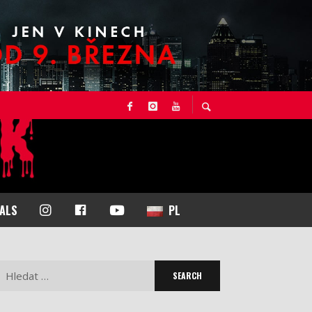
I
F
Y
NALS
PL
N
A
O
S
C
U
T
E
T
Search
A
B
U
for:
G
O
B
R
O
E