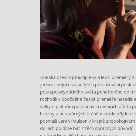
Dneska otevírají multiplexy a lepší premiéry si
jedno z nejočekávanějších pokračování posledn
postapokalyptického světa ponořeného do mrtvo
rozhodli v opožděné české premiéře nasadit ep
velkým plátnům po dlouhých měsících půstu 
hrozby a nestvůrných titánů na řadu přijdou i 
postraší Sarah Paulson v krajně znepokojivém th
do nich pojďme bát z těch správných důvodů. 
v přítmí kinosálů chutnají stejně nejlíp.