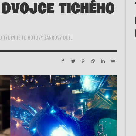
 DVOJCE TICHÉHO
TO TÝDEN JE TO HOTOVÝ ŽÁNROVÝ DUEL