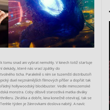
 k tomu snad ani vybrat nemohly. V kinech totiž startuje
í dekády, které nás vrací zpátky do
lného ticha. Paralelně s ním se tuzemští distributoři
ický duel nejznámějších filmových příšer a dopřát tak
pořádný hollywoodský blockbuster. Vedle mimozemské
lidská monstra. Coby děsivě starostlivá matka diváky
rilleru. Zkrátka a dobře, kina konečně otevírají, tak se
Tenhle týden je žánrovkami doslova nabitý. A navíc