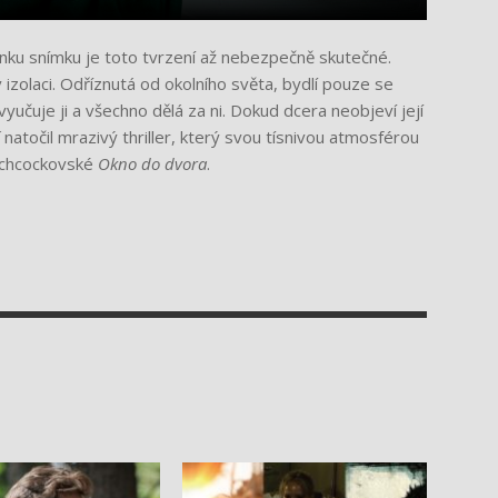
dinku snímku je toto tvrzení až nebezpečně skutečné.
 izolaci. Odříznutá od okolního světa, bydlí pouze se
vyučuje ji a všechno dělá za ni. Dokud dcera neobjeví její
natočil mrazivý thriller, který svou tísnivou atmosférou
tchcockovské
Okno do dvora
.