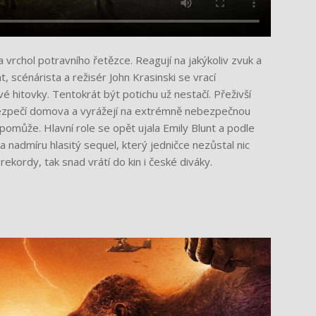
na vrchol potravního řetězce. Reagují na jakýkoliv zvuk a
, scénárista a režisér John Krasinski se vrací
 hitovky. Tentokrát být potichu už nestačí. Přeživší
bezpečí domova a vyrážejí na extrémně nebezpečnou
 pomůže. Hlavní role se opět ujala Emily Blunt a podle
a nadmíru hlasitý sequel, který jedničce nezůstal nic
kordy, tak snad vrátí do kin i české diváky.