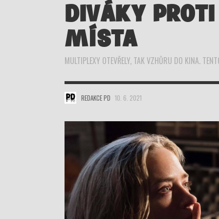
DIVÁKY PROTI
MÍSTA
MULTIPLEXY OTEVŘELY, TAK VZHŮRU DO KINA. TEN
REDAKCE PD
10. 6. 2021