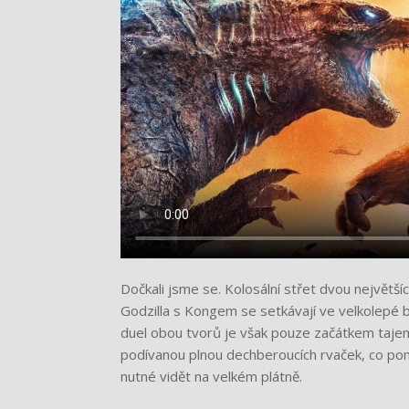
Dočkali jsme se. Kolosální střet dvou největšíc
Godzilla s Kongem se setkávají ve velkolepé bi
duel obou tvorů je však pouze začátkem tajems
podívanou plnou dechberoucích rvaček, co pom
nutné vidět na velkém plátně.