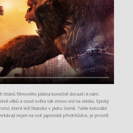
h titánů filmového plátna konečně dorazil i k nám.
tvě věků a osud světa tak znovu visí na vlásku. Epický
tví, které leží hluboko v jádru Země. Tuhle kolosální
rkávají nejen na své japonské předchůdce, je prostě