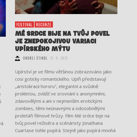
FESTIVAL
RECENZE
MÉ SRDCE BIJE NA TVŮJ POVEL
JE ZNEPOKOJIVOU VARIACI
UPÍRSKÉHO MÝTU
ONDŘEJ ŠTINDL
21. 9. 2021
Upírství je ve filmu většinou zobrazováno jako
cosi goticky romantického. Upíři představují
„aristokracii hororu“, elegantní a svůdně
ě
prokletou, zvlášť ve srovnání s anonymními,
e
zdavovělými a ani v nejmenším erotickými
ů
zombies, těmi neúnavnými a odosobnělými
proletáři filmové hrůzy. Film Mé srdce bije na
tvůj povel režiséra a scénáristy Jonathana
vá
Cuartase tohle popírá. Stejně jako popírá mnohá