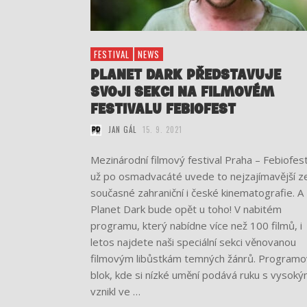
FESTIVAL
NEWS
PLANET DARK PŘEDSTAVUJE
SVOJI SEKCI NA FILMOVÉM
FESTIVALU FEBIOFEST
JAN GÁL
15. 9. 2021
Mezinárodní filmový festival Praha – Febiofes
už po osmadvacáté uvede to nejzajímavější z
současné zahraniční i české kinematografie. A
Planet Dark bude opět u toho! V nabitém
programu, který nabídne více než 100 filmů, i
letos najdete naši speciální sekci věnovanou
filmovým libůstkám temných žánrů. Programo
blok, kde si nízké umění podává ruku s vysoký
vznikl ve …