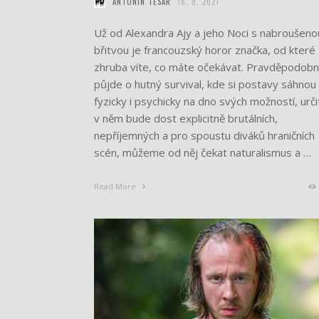
ANTONÍN TESAŘ
18. 9. 2021
Už od Alexandra Ajy a jeho Noci s nabroušeno
břitvou je francouzský horor značka, od které
zhruba víte, co máte očekávat. Pravděpodob
půjde o hutný survival, kde si postavy sáhnou
fyzicky i psychicky na dno svých možností, urči
v něm bude dost explicitně brutálních,
nepříjemných a pro spoustu diváků hraničních
scén, můžeme od něj čekat naturalismus a …
Read More