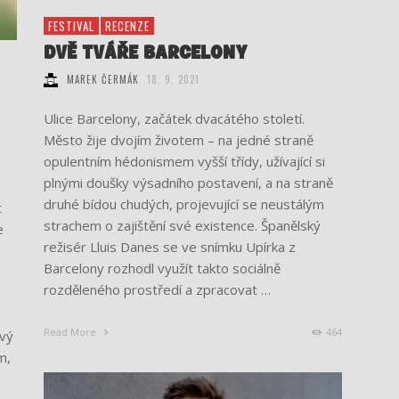
FESTIVAL
RECENZE
DVĚ TVÁŘE BARCELONY
MAREK ČERMÁK
18. 9. 2021
Ulice Barcelony, začátek dvacátého století.
Město žije dvojím životem – na jedné straně
opulentním hédonismem vyšší třídy, užívající si
plnými doušky výsadního postavení, a na straně
druhé bídou chudých, projevující se neustálým
t
strachem o zajištění své existence. Španělský
e
režisér Lluis Danes se ve snímku Upírka z
Barcelony rozhodl využít takto sociálně
rozděleného prostředí a zpracovat …
Read More
464
vý
m,