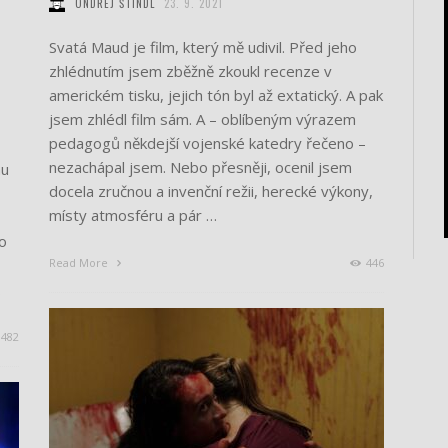
ONDŘEJ ŠTINDL
23. 9. 2021
Svatá Maud je film, který mě udivil. Před jeho
zhlédnutím jsem zběžně zkoukl recenze v
americkém tisku, jejich tón byl až extatický. A pak
jsem zhlédl film sám. A – oblíbeným výrazem
pedagogů někdejší vojenské katedry řečeno –
nezachápal jsem. Nebo přesněji, ocenil jsem
mu
docela zručnou a invenční režii, herecké výkony,
místy atmosféru a pár …
o
Read More
446
…
482