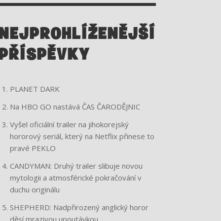
A
K
M
NEJPROHLÍŽENĚJŠÍ
PŘÍSPĚVKY
MÉ SRDCE BIJE NA
TVŮJ POVEL JE
PLANET DARK
ZNEPOKOJIVOU
Na HBO GO nastává ČAS ČARODĚJNIC
Vyšel oficiální trailer na jihokorejský
VARIACI
hororový seriál, který na Netflix přinese to
pravé PEKLO
UPÍRSKÉHO MÝTU
CANDYMAN: Druhý trailer slibuje novou
mytologii a atmosférické pokračování v
duchu originálu
READ MORE
SHEPHERD: Nadpřirozený anglický horor
děsí mrazivou upoutávkou