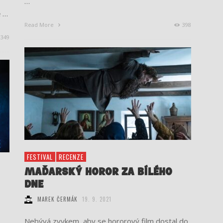
…
ě …
Read More
398
349
FESTIVAL
RECENZE
MAĎARSKÝ HOROR ZA BÍLÉHO
DNE
MAREK ČERMÁK
19. 9. 2021
Nebývá zvykem, aby se hororový film dostal do