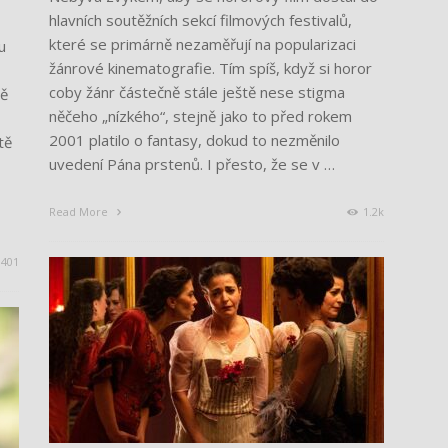
hlavních soutěžních sekcí filmových festivalů,
které se primárně nezaměřují na popularizaci
u
žánrové kinematografie. Tím spíš, když si horor
coby žánr částečně stále ještě nese stigma
ně
něčeho „nízkého“, stejně jako to před rokem
2001 platilo o fantasy, dokud to nezměnilo
tě
uvedení Pána prstenů. I přesto, že se v …
Read More
1.2k
401