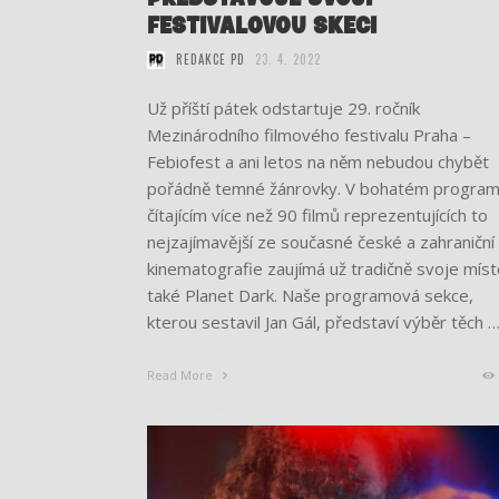
FESTIVALOVOU SKECI
REDAKCE PD
23. 4. 2022
Už příští pátek odstartuje 29. ročník
Mezinárodního filmového festivalu Praha –
Febiofest a ani letos na něm nebudou chybět
pořádně temné žánrovky. V bohatém progra
čítajícím více než 90 filmů reprezentujících to
nejzajímavější ze současné české a zahraniční
kinematografie zaujímá už tradičně svoje míst
také Planet Dark. Naše programová sekce,
kterou sestavil Jan Gál, představí výběr těch 
Read More