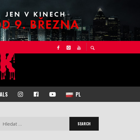
I
F
Y
NALS
PL
N
A
O
S
C
U
T
E
T
Search
A
B
U
for:
G
O
B
R
O
E