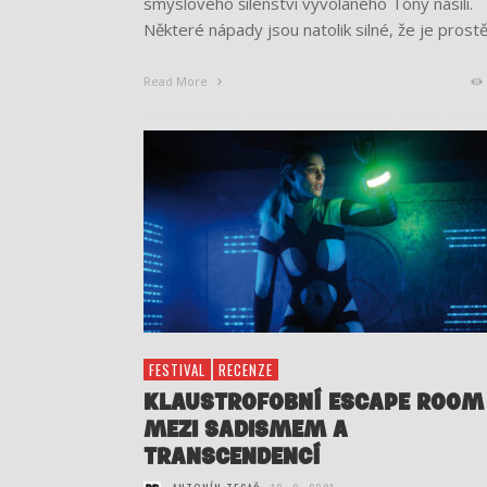
smyslového šílenství vyvolaného Tóny násilí.
Některé nápady jsou natolik silné, že je prost
Read More
FESTIVAL
RECENZE
KLAUSTROFOBNÍ ESCAPE ROOM
MEZI SADISMEM A
TRANSCENDENCÍ