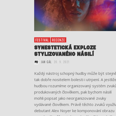
FESTIVAL
RECENZE
SYNESTETICKÁ EXPLOZE
STYLIZOVANÉHO NÁSILÍ
JAN GÁL
20. 9. 2021
Každý nástroj schopný hudby může být stejn
tak dobře nositelem bolesti i utrpení. A jestliž
hudbou rozumíme organizovaný systém zvuk
produkovaných člověkem, pak bychom násilí
mohli popsat jako neorganizované zvuky
vydávané člověkem. Právě těchto zvuků využí
debutant Alex Noyer ke komponování obrazu