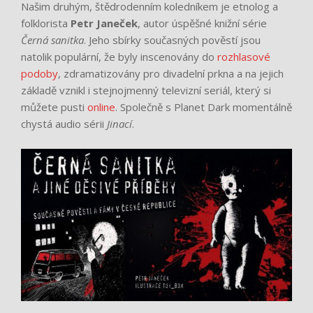
Našim druhým, štědrodenním koledníkem je etnolog a
folklorista
Petr Janeček
, autor úspěšné knižní série
Černá sanitka
. Jeho sbírky současných pověstí jsou
natolik populární, že byly inscenovány do
rozhlasové
podoby
, zdramatizovány pro divadelní prkna a na jejich
základě vznikl i stejnojmenný televizní seriál, který si
můžete pusti
online
. Společně s Planet Dark momentálně
chystá audio sérii
Jinací
.