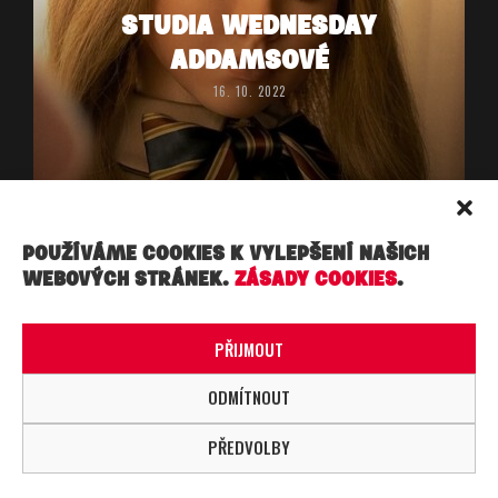
STUDIA WEDNESDAY
ADDAMSOVÉ
16. 10. 2022
POUŽÍVÁME COOKIES K VYLEPŠENÍ NAŠICH
WEBOVÝCH STRÁNEK.
ZÁSADY COOKIES
.
Copyright ©, Práva vyhrazena. Made under ☁︎ ☁︎ ☁︎ in
PRAHA.
PŘIJMOUT
ODMÍTNOUT
PŘEDVOLBY