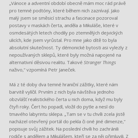
„Vánoce a adventní období obecně mám moc rád právě
pro temné podtóny, které během nich zaznívají. Jako
malý jsem se směsicí strachu a fascinace pozoroval
postavy v maskách čerta, anděla a Mikuláše, které v
osmdesátých letech chodily po ztemnělých dejvických
ulicích, kde jsem vyrůstal. Pro mne jako dítě to byla
absolutní skutečnost. Ty démonické bytosti asi vylezly z
nepoužívaných sklepů, které byly možná napojené na
alternativní děsivou realitu. Takové
Stranger Things
naživo,“ vzpomíná Petr Janeček.
Má z té doby dva temné hraniční zážitky, které nám
barvitě vylíčil. Prvním z nich byla návštěva jednoho
obzvlášť realistického čerta u nich doma, když mu byly
čtyři roky. Čert ho popadl, vložil do pytle a nesl do
tmavého labyrintu sklepa. „Tam se v tu chvíli zcela jistě
nacházel otevřený portál do pekla či oné jiné dimenze,“
popisuje svůj zážitek. Na poslední chvíli ho zachránili
rodiče s andělem a Mikulášem, kteří se za něj přimluvili. Z