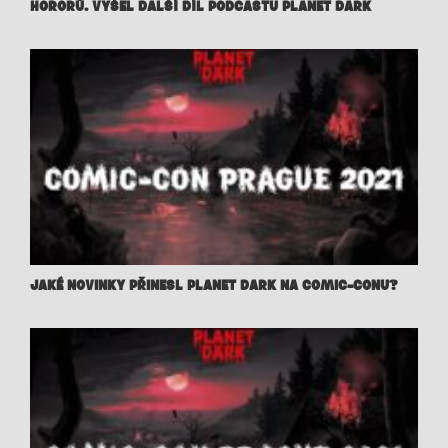
HORORŮ. VYŠEL DALŠÍ DÍL PODCASTU PLANET DARK
JAKÉ NOVINKY PŘINESL PLANET DARK NA COMIC-CONU?