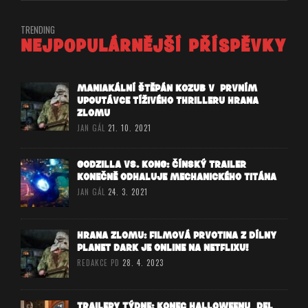
TRENDING
NEJPOPULÁRNĚJŠÍ PŘÍSPĚVKY
MANIAKÁLNÍ ŠTĚPÁN KOZUB V PRVNÍM
UPOUTÁVCE TÍŽIVÉHO THRILLERU HRANA
ZLOMU
JAN GÁL
21. 10. 2021
GODZILLA VS. KONG: ČÍNSKÝ TRAILER
KONEČNĚ ODHALUJE MECHANICKÉHO TITÁNA
JAN GÁL
24. 3. 2021
HRANA ZLOMU: FILMOVÁ PRVOTINA Z DÍLNY
PLANET DARK JE ONLINE NA NETFLIXU!
REDAKCE PD
28. 4. 2023
TRAILERY TÝDNE: KONEC HALLOWEENU, DEL