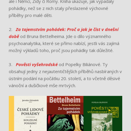
ale i Němci, Židy či Romy. Kniha ukazuje, jak vypadaly
pohádky, než se z nich staly přeslazené výchovné
příběhy pro malé děti.
2.
Za tajemstvím pohádek: Proč a jak je číst v dnešní
době
od Bruna Bettelheima. Jde o dílo významného
psychoanalytika, které se přímo nabízí, jestli vás zajímá
možný výkladů toho, proč jsou pohádky tak důležité.
3.
Pověsti vyšehradské
od Popelky Biliánové. Ty
obsahují jedny z nejautentičtějších příběhů nasbíraných v
ústním podání na počátku 20. století, a to včetně děsivé
vánoční a dušičkové mše mrtvých.