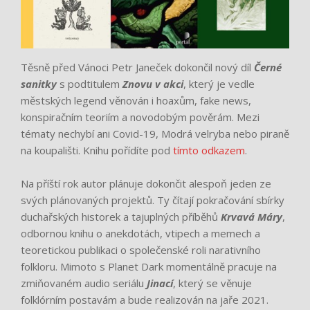
Těsně před Vánoci Petr Janeček dokončil nový díl
Černé
sanitky
s podtitulem
Znovu v akci
, který je vedle
městských legend věnován i hoaxům, fake news,
konspiračním teoriím a novodobým pověrám. Mezi
tématy nechybí ani Covid-19, Modrá velryba nebo piraně
na koupališti. Knihu pořídíte pod
tímto odkazem
.
Na příští rok autor plánuje dokončit alespoň jeden ze
svých plánovaných projektů. Ty čítají pokračování sbírky
duchařských historek a tajuplných příběhů
Krvavá Máry
,
odbornou knihu o anekdotách, vtipech a memech a
teoretickou publikaci o společenské roli narativního
folkloru. Mimoto s Planet Dark momentálně pracuje na
zmiňovaném audio seriálu
Jinací
, který se věnuje
folklórním postavám a bude realizován na jaře 2021.