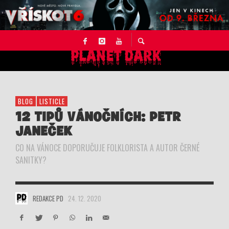
BLOG
LISTICLE
12 TIPŮ VÁNOČNÍCH: PETR
JANEČEK
CO NA VÁNOCE DOPORUČUJE FOLKLORISTA A AUTOR ČERNÉ
SANITKY?
REDAKCE PD
24. 12. 2020