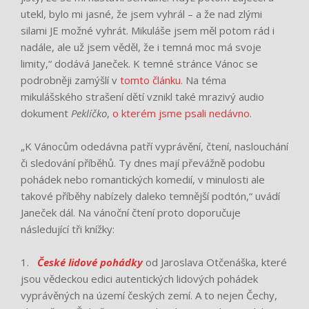
utekl, bylo mi jasné, že jsem vyhrál – a že nad zlými
silami JE možné vyhrát. Mikuláše jsem měl potom rád i
nadále, ale už jsem věděl, že i temná moc má svoje
limity,“ dodává Janeček. K temné stránce Vánoc se
podrobněji zamýšlí v
tomto článku
. Na téma
mikulášského strašení dětí vznikl také mrazivý audio
dokument
Peklíčko
,
o kterém jsme psali nedávno
.
„K Vánocům odedávna patří vyprávění, čtení, naslouchání
či sledování příběhů. Ty dnes mají převážně podobu
pohádek nebo romantických komedií, v minulosti ale
takové příběhy nabízely daleko temnější podtón,“ uvádí
Janeček dál. Na vánoční čtení proto doporučuje
následující tři knížky:
1.
České lidové pohádky
od Jaroslava Otčenáška, které
jsou vědeckou edici autentických lidových pohádek
vyprávěných na území českých zemí. A to nejen Čechy,