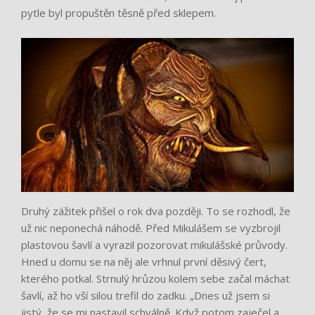
pytle byl propuštěn těsně před sklepem.
Druhý zážitek přišel o rok dva později. To se rozhodl, že
už nic neponechá náhodě. Před Mikulášem se vyzbrojil
plastovou šavlí a vyrazil pozorovat mikulášské průvody.
Hned u domu se na něj ale vrhnul první děsivý čert,
kterého potkal. Strnulý hrůzou kolem sebe začal máchat
šavlí, až ho vší silou trefil do zadku. „Dnes už jsem si
jistý, že se mi nastavil schválně. Když potom zaječel a