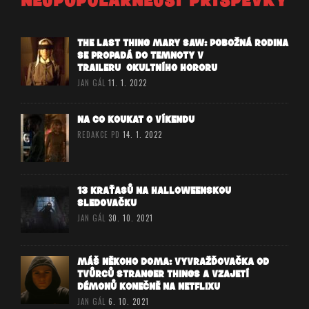
NEJPOPULÁRNĚJŠÍ PŘÍSPĚVKY
THE LAST THING MARY SAW: POBOŽNÁ RODINA
SE PROPADÁ DO TEMNOTY V
TRAILERU OKULTNÍHO HORORU
JAN GÁL
11. 1. 2022
NA CO KOUKAT O VÍKENDU
REDAKCE PD
14. 1. 2022
13 KRAŤASŮ NA HALLOWEENSKOU
SLEDOVAČKU
JAN GÁL
30. 10. 2021
MÁŠ NĚKOHO DOMA: VYVRAŽĎOVAČKA OD
TVŮRCŮ STRANGER THINGS A VZAJETÍ
DÉMONŮ KONEČNĚ NA NETFLIXU
JAN GÁL
6. 10. 2021