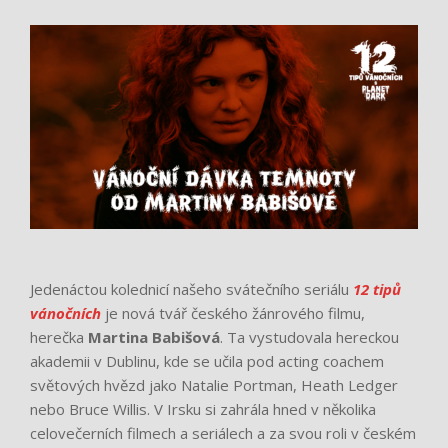
Jedenáctou kolednicí našeho svátečního seriálu
12 tipů
vánočních
je nová tvář českého žánrového filmu,
herečka
Martina Babišová
. Ta vystudovala hereckou
akademii v Dublinu, kde se učila pod acting coachem
světových hvězd jako Natalie Portman, Heath Ledger
nebo Bruce Willis. V Irsku si zahrála hned v několika
celovečerních filmech a seriálech a za svou roli v českém