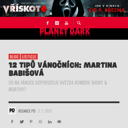
BLOG
LISTICLE
12 TIPŮ VÁNOČNÍCH: MARTINA
BABIŠOVÁ
CO NA VÁNOCE DOPORUČUJE HVĚZDA KOMEDIE SHOKY &
MORTHY?
REDAKCE PD
2. 1. 2021