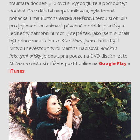
traumata dodnes. „Tu ovci si vygooglujte a pochopíte,“
dodává. Co v dětství naopak milovala, byla temná
pohádka Tima Burtona
Mrtvá nevěsta
, kterou si oblíbila
pro její osobitou animaci, půvabně morbidní písničky a
jedinečný záhrobní humor. „Stejně tak, jako jsem si přála
být princeznou Leiou ze
Star Wars
, jsem chtěla být i
Mrtvou nevěstou,“ tvrdí Martina Babišová.
Anička s
lískovými oříšky
je dostupná pouze na DVD discích, zato
Mrtvou nevěstu
si můžete pustit online na
Google Play
a
iTunes
.