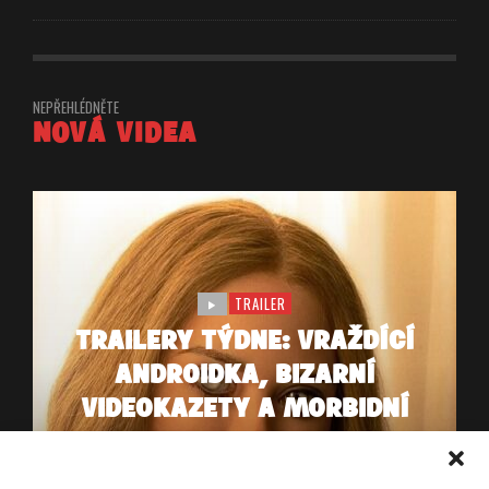
NEPŘEHLÉDNĚTE
NOVÁ VIDEA
TRAILER
TRAILERY TÝDNE: VRAŽDÍCÍ
ANDROIDKA, BIZARNÍ
VIDEOKAZETY A MORBIDNÍ
STUDIA WEDNESDAY
ADDAMSOVÉ