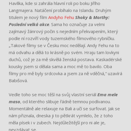
Havlíka, kde si zahrála hlavní roli po boku Jiřího
Langmajera. Natáčení probíhalo na Islandu. Druhým
titulem je nový film
Andyho Fehu
Shoky & Morthy:
Poslední velká akce
. Sama ho označuje za velmi
zajímavý žánrový počin s nejedním překvapením, který
podle ní rozvíří vody tuzemského filmového rybníčku.
„Takové filmy se v Česku moc nedělají. Andy Fehu na to
má odvahu a dělá to krásně po svém. Hraju tam lovkyni
duchů, což je za mě skvělá ženská postava. Kaskadérské
kousky jsem si dělala sama a moc mě to bavilo. Oba
filmy pro mě byly srdcovka a jsem za ně vděčná,“ uzavírá
Babišová.
Vedle toho se moc těší na svůj vlastní seriál
Ema mele
maso
, od kterého slibuje řádně temnou podívanou.
Momentálně ale relaxuje na Bali a učí se surfovat. Jak se
nám přiznala, dneska ji to pětkrát vymlelo, že z toho
měla písek i v zubech. Nejdůležitější pro ni ale je,
nevzdávat se.