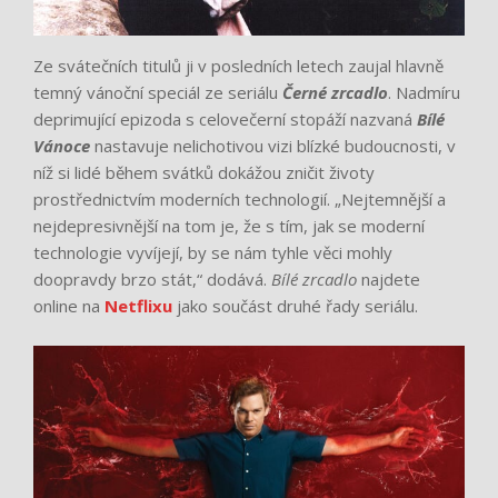
Ze svátečních titulů ji v posledních letech zaujal hlavně
temný vánoční speciál ze seriálu
Černé zrcadlo
. Nadmíru
deprimující epizoda s celovečerní stopáží nazvaná
Bílé
Vánoce
nastavuje nelichotivou vizi blízké budoucnosti, v
níž si lidé během svátků dokážou zničit životy
prostřednictvím moderních technologií. „Nejtemnější a
nejdepresivnější na tom je, že s tím, jak se moderní
technologie vyvíjejí, by se nám tyhle věci mohly
doopravdy brzo stát,“ dodává.
Bílé zrcadlo
najdete
online na
Netflixu
jako součást druhé řady seriálu.