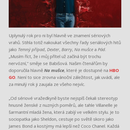
Uplynulý rok pro ni byl hlavně ve znamení sériových
vrahů. Stihla totiž nakoukat všechny řady seriálových hitů
jako
Temný případ
,
Dexter
,
Barry
,
Na mušce
a
Pád
.
„Musím říct, že i můj přítel už začíná být trochu
nervózní,“ směje se Babišová. Našim čtenářům by
doporučila hlavně
Na mušce
, které je dostupné na
HBO
GO
. Není to sice zrovna vánoční záležitost, jak uvádí, ale
za minulý rok ji zaujala ze všeho nejvíc.
„Od sériové vražedkyně byste nejspíš čekali stereotyp
hnusné ženské z nuzných poměrů, ale tahle Villanelle je
šarmantní mladá žena, která zabíjí ve velkém stylu. Je to
sociopatka jako Sheldon, cestuje po světě skoro jako
James Bond a kostýmy má lepší než Coco Chanel. Každá