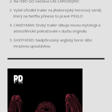
Na HBO GO nastává ČAS ČARODĚJNIC
Vyšel oficiální trailer na jihokorejský hororový seriál,
který na Netflix přinese to pravé PEKLO
CANDYMAN: Druhý trailer slibuje novou mytologii a
atmosférické pokračování v duchu originálu
SHEPHERD: Nadpřirozený anglický horor děsí
mrazivou upoutávkou