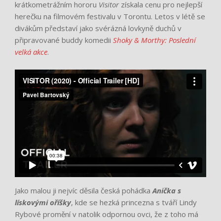
krátkometrážním hororu
Visitor
získala cenu pro nejlepší
herečku na filmovém festivalu v Torontu. Letos v létě se
divákům představí jako svérázná lovkyně duchů v
připravované buddy komedii
Shoky & Morthy: Poslední
velká akce
.
Jako malou ji nejvíc děsila česká pohádka
Anička s
lískovými oříšky
, kde se hezká princezna s tváří Lindy
Rybové promění v natolik odpornou ovci, že z toho má